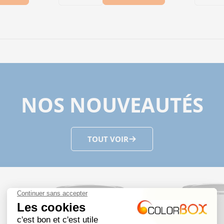
le micro filtre avec régulateur et manomètre
 Ensemble micro filtre avec régulateur et manom
antité pour 27102_OSH - Soufflette 27102 PREVOS
 la quantité pour 27102_OSH - Soufflette 27102 
Diminuer la quantité pour ERP_076
Augmenter la quantité pour 
Dimi
NOS NOUVEAUTÉS
TOUT VOIR