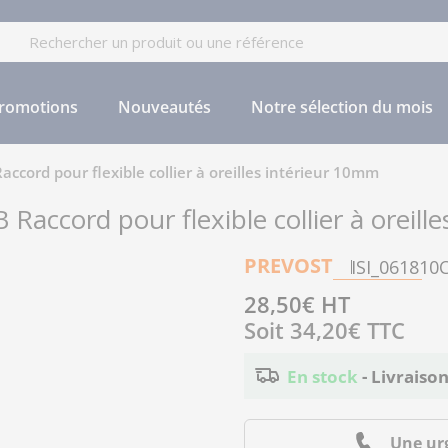
cherche
romotions
Nouveautés
Notre sélection du mois
ccord pour flexible collier à oreilles intérieur 10mm
Raccord pour flexible collier à oreill
PREVOST
ISI_061810
Prix
28,50€ HT
Soit
34,20€
TTC
régulier
En stock
- Livraiso
Une ur