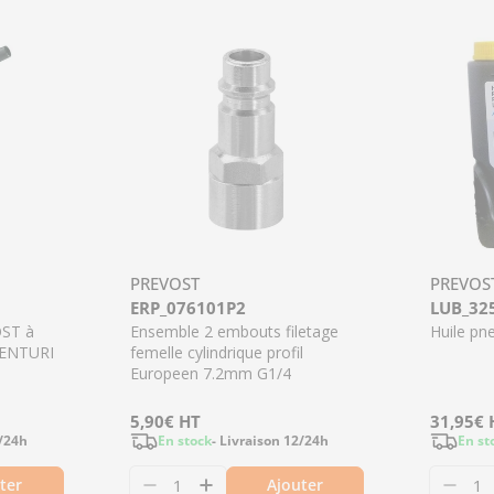
PREVOST
PREVOS
ERP_076101P2
LUB_32
OST à
Ensemble 2 embouts filetage
Huile pn
VENTURI
femelle cylindrique profil
Europeen 7.2mm G1/4
Prix
5,90€
HT
Prix
31,95€
2/24h
En stock
- Livraison 12/24h
En st
régulier
régulier
ter
Ajouter