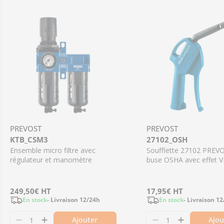
PREVOST
PREVOST
KTB_CSM3
27102_OSH
Ensemble micro filtre avec
Soufflette 27102 PREV
régulateur et manomètre
buse OSHA avec effet 
Prix
249,50€
HT
Prix
17,95€
HT
En stock
- Livraison 12/24h
En stock
- Livraison 1
régulier
régulier
Ajouter
Ajou