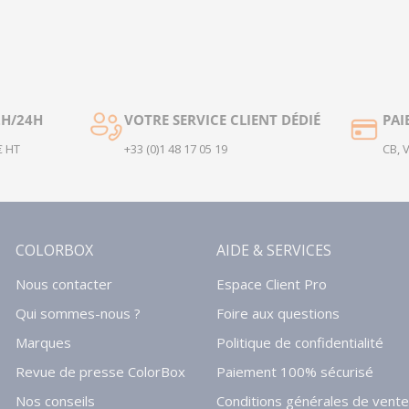
2H/24H
VOTRE SERVICE CLIENT DÉDIÉ
PAI
€ HT
+33 (0)1 48 17 05 19
CB, 
COLORBOX
AIDE & SERVICES
Nous contacter
Espace Client Pro
Qui sommes-nous ?
Foire aux questions
Marques
Politique de confidentialité
Revue de presse ColorBox
Paiement 100% sécurisé
Nos conseils
Conditions générales de vente