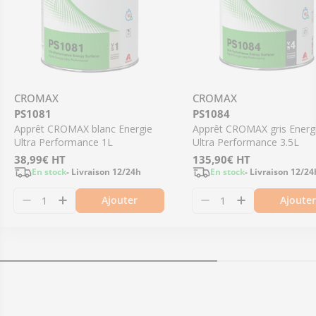
CROMAX
CROMAX
PS1081
PS1084
Apprêt CROMAX blanc Energie
Apprêt CROMAX gris Energ
Ultra Performance 1L
Ultra Performance 3.5L
Prix
38,99€
HT
Prix
135,90€
HT
En stock
- Livraison 12/24h
En stock
- Livraison 12/24
régulier
régulier
Ajouter
Ajoute