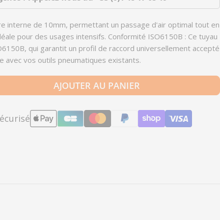
e interne de 10mm, permettant un passage d'air optimal tout en
éale pour des usages intensifs. Conformité ISO6150B : Ce tuyau
6150B, qui garantit un profil de raccord universellement accepté
ite avec vos outils pneumatiques existants.
AJOUTER AU PANIER
 pour ISI_061810CP - Tuyau Profil ISO6150B Raccor
r la quantité pour ISI_061810CP - Tuyau Profil ISO
écurisé
Modes
de
paiement