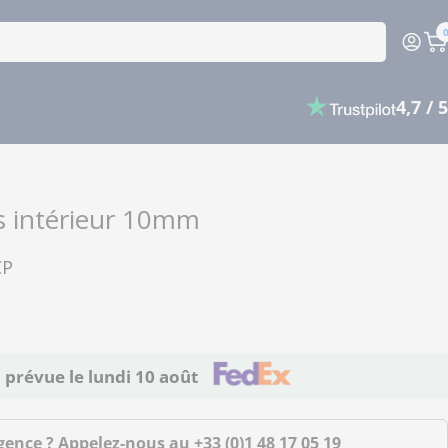
P
4,7 / 5
es intérieur 10mm
CP
n prévue le
lundi 10 août
gence ? Appelez-nous au
+33 (0)1 48 17 05 19