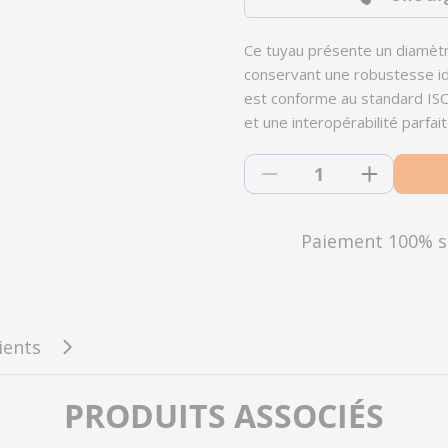
Ce tuyau présente un diamètr
conservant une robustesse id
est conforme au standard ISO
et une interopérabilité parfa
Quantité
Diminuer la quantité
Augmente
Paiement 100% s
lients
PRODUITS ASSOCIÉS