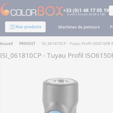
Passer
au
+33 (0)1 48 17 05 19
Re
à votre écoute de 8h à 18h
contenu
Nos produits
Machines de peinture
P
Accueil
PREVOST
ISI_061810CP - Tuyau Profil ISO6150B Ra
ISI_061810CP - Tuyau Profil ISO6150B 
Passer
aux
informations
sur
le
produit