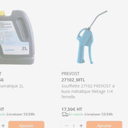
T
PREVOST
56
27102_MTL
eumatique 2L
Soufflette 27102 PREVOST à
buse métallique filetage 1/4
femelle
HT
Prix
17,50€
HT
ock
- Livraison 12/24h
En stock
- Livraison 12/24h
régulier
Ajouter
Ajouter