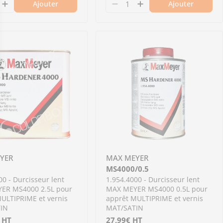
Ajouter
Ajouter
rêt phosphatant washprimer 1-15
our apprêt phosphatant washprimer 1-15
urcisseur 1L pour apprêt époxy 1-7520
-70 - Durcisseur 1L pour apprêt époxy 1-7520
nuer la quantité pour 1.954.2545 - Durcisseur le
Augmenter la quantité pour 1.954.2545 - Durcis
Diminuer la quantité po
Augmenter la quan
YER
MAX MEYER
MS4000/0.5
00 - Durcisseur lent
1.954.4000 - Durcisseur lent
ER MS4000 2.5L pour
MAX MEYER MS4000 0.5L pour
ULTIPRIME et vernis
apprêt MULTIPRIME et vernis
IN
MAT/SATIN
HT
Prix
27,99€
HT