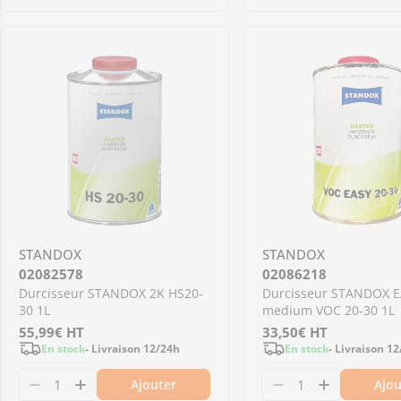
STANDOX
STANDOX
02082578
02086218
Durcisseur STANDOX 2K HS20-
Durcisseur STANDOX 
30 1L
medium VOC 20-30 1L
Prix
55,99€
HT
Prix
33,50€
HT
En stock
- Livraison 12/24h
En stock
- Livraison 1
régulier
régulier
Ajouter
Ajou
Diminuer la quantité pour 02082578 - Durcis
Augmenter la quantité pour 02082578 -
Diminuer la qu
Augmente