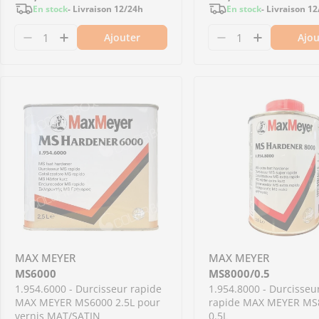
En stock
- Livraison 12/24h
En stock
- Livraison 1
régulier
régulier
Ajouter
Ajou
Diminuer la quantité pour 1.954.2860 - Durci
Augmenter la quantité pour 1.954.2860 
Diminuer la qua
Augmenter
MAX MEYER
MAX MEYER
MS6000
MS8000/0.5
1.954.6000 - Durcisseur rapide
1.954.8000 - Durcisseu
MAX MEYER MS6000 2.5L pour
rapide MAX MEYER MS
vernis MAT/SATIN
0.5L