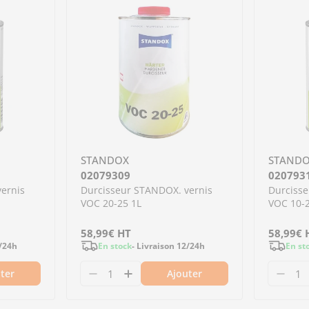
STANDOX
STAND
02079309
020793
ernis
Durcisseur STANDOX. vernis
Durcisse
VOC 20-25 1L
VOC 10-2
Prix
58,99€
HT
Prix
58,99€
2/24h
En stock
- Livraison 12/24h
En st
régulier
régulier
ter
Ajouter
talyseur de base Standoblue 0.5L
8550 Catalyseur de base Standoblue 0.5L
antité pour 02079306 - Durcisseur STANDOX. verni
 la quantité pour 02079306 - Durcisseur STANDOX
Diminuer la quantité pour 0207930
Augmenter la quantité pour 
Dimi