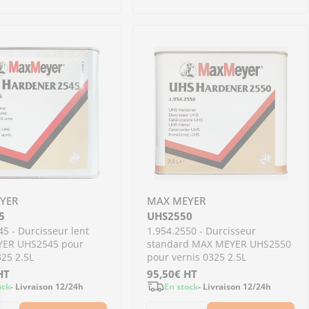
YER
MAX MEYER
5
UHS2550
45 - Durcisseur lent
1.954.2550 - Durcisseur
ER UHS2545 pour
standard MAX MEYER UHS2550
325 2.5L
pour vernis 0325 2.5L
HT
Prix
95,50€
HT
ock
- Livraison 12/24h
En stock
- Livraison 12/24h
régulier