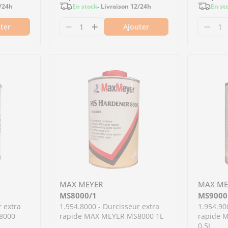
2/24h
En stock
- Livraison 12/24h
En st
régulier
régulier
ter
Ajouter
sseur standard MAX MEYER UHS2860 2.5L pour brilla
- Durcisseur standard MAX MEYER UHS2860 2.5L pour
ntité pour 1.954.2870 - Durcisseur rapide MAX ME
 la quantité pour 1.954.2870 - Durcisseur rapide
Diminuer la quantité pour 1.954.28
Augmenter la quantité pour 1
MAX MEYER
MAX ME
MS8000/1
MS9000
r extra
1.954.8000 - Durcisseur extra
1.954.90
8000
rapide MAX MEYER MS8000 1L
rapide 
0.5L