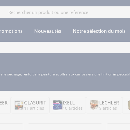
cherche
romotions
Nouveautés
Notre sélection du mois
ise le séchage, renforce la peinture et offre aux carrossiers une finition impeccabl
BEER
GLASURIT
IXELL
LECHLER
11 articles
10 articles
9 articles