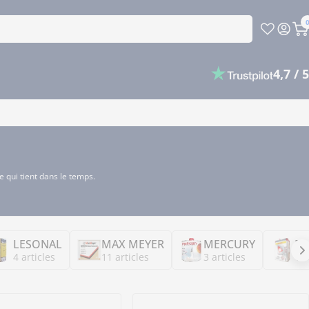
P
4,7 / 5
e qui tient dans le temps.
LESONAL
MAX MEYER
MERCURY
PA
4 articles
11 articles
3 articles
18 