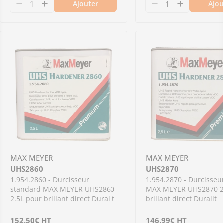
Ajouter
Ajou
Diminuer la quantité pour 02086227 - Durcis
Augmenter la quantité pour 02086227 - 
Diminuer la qu
Augmenter
MAX MEYER
MAX MEYER
UHS2860
UHS2870
1.954.2860 - Durcisseur
1.954.2870 - Durcisseu
standard MAX MEYER UHS2860
MAX MEYER UHS2870 2
2.5L pour brillant direct Duralit
brillant direct Duralit
Prix
152,50€
HT
Prix
146,99€
HT