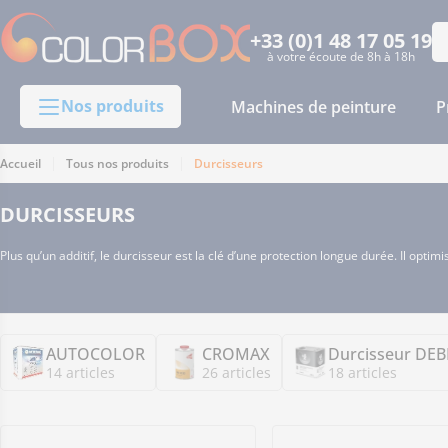
Passer
au
+33 (0)1 48 17 05 19
Re
à votre écoute de 8h à 18h
contenu
Nos produits
Machines de peinture
P
Accueil
Tous nos produits
Durcisseurs
DURCISSEURS
Plus qu’un additif, le durcisseur est la clé d’une protection longue durée. Il optim
AUTOCOLOR
CROMAX
Durcisseur DE
14 articles
26 articles
18 articles