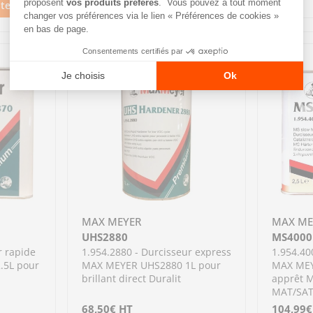
ter
Ajouter
seur STANDOX EASY très rapide VOC 5-15 1L
Durcisseur STANDOX EASY très rapide VOC 5-15 1L
antité pour 1-10 - Durcisseur DEBEER 1L pour app
 la quantité pour 1-10 - Durcisseur DEBEER 1L p
Diminuer la quantité pour 1-70 - D
Augmenter la quantité pour 1
Dimi
MAX MEYER
MAX ME
UHS2880
MS4000
r rapide
1.954.2880 - Durcisseur express
1.954.40
.5L pour
MAX MEYER UHS2880 1L pour
MAX MEY
brillant direct Duralit
apprêt M
MAT/SAT
Prix
68,50€
HT
Prix
104,99€