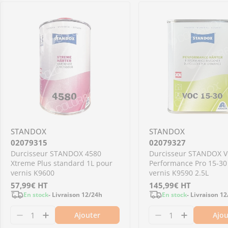
STANDOX
STANDOX
02079315
02079327
Durcisseur STANDOX 4580
Durcisseur STANDOX 
Xtreme Plus standard 1L pour
Performance Pro 15-30
vernis K9600
vernis K9590 2.5L
Prix
57,99€
HT
Prix
145,99€
HT
En stock
- Livraison 12/24h
En stock
- Livraison 1
régulier
régulier
Ajouter
Ajou
Diminuer la quantité pour 02079315 - Durcis
Augmenter la quantité pour 02079315 -
Diminuer la qu
Augmenter