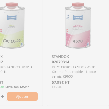
OX
STANDOX
12
02079314
ur STANDOX. vernis
Durcisseur STANDOX 4570
0 1L
Xtreme Plus rapide 1L pour
vernis K9600
HT
Prix
57,99€
HT
ock
- Livraison 12/24h
Épuisé
régulier
Ajouter
Me prévenir
s VOC 25-30 1L
. vernis VOC 25-30 1L
9 - Durcisseur STANDOX. vernis VOC 20-25 1L
02079309 - Durcisseur STANDOX. vernis VOC 20-25 
nuer la quantité pour 02079312 - Durcisseur STAN
Augmenter la quantité pour 02079312 - Durcisse