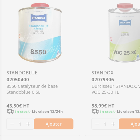
STANDOBLUE
STANDOX
02050400
02079306
8550 Catalyseur de base
Durcisseur STANDOX. v
Standoblue 0.5L
VOC 25-30 1L
Prix
43,50€
HT
Prix
58,99€
HT
En stock
- Livraison 12/24h
En stock
- Livraison 1
régulier
régulier
Ajouter
Ajou
Diminuer la quantité pour 02050400 - 8550 Ca
Augmenter la quantité pour 02050400 - 
Diminuer la qu
Augmenter