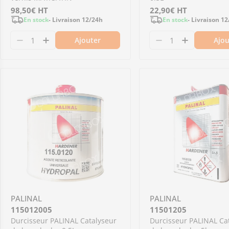
Prix
98,50€
HT
Prix
22,90€
HT
En stock
- Livraison 12/24h
En stock
- Livraison 1
régulier
régulier
Ajouter
Ajou
Diminuer la quantité pour 1.954.6000 - Durc
Augmenter la quantité pour 1.954.6000
Diminuer la qu
Augmenter
PALINAL
PALINAL
115012005
11501205
Durcisseur PALINAL Catalyseur
Durcisseur PALINAL Ca