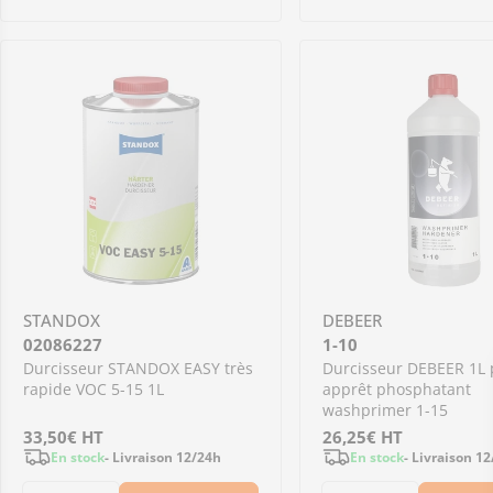
STANDOX
DEBEER
02086227
1-10
Durcisseur STANDOX EASY très
Durcisseur DEBEER 1L 
rapide VOC 5-15 1L
apprêt phosphatant
washprimer 1-15
Prix
33,50€
HT
Prix
26,25€
HT
En stock
- Livraison 12/24h
En stock
- Livraison 1
régulier
régulier