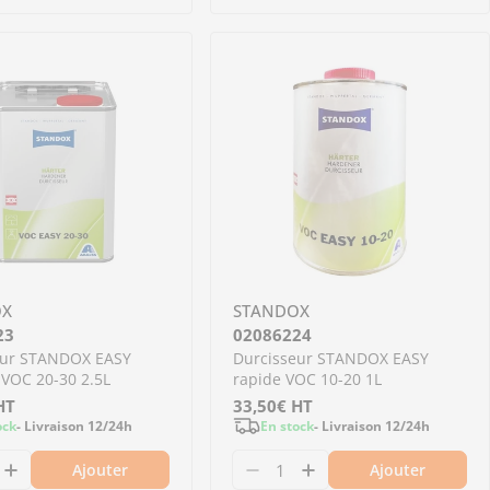
OX
STANDOX
23
02086224
eur STANDOX EASY
Durcisseur STANDOX EASY
VOC 20-30 2.5L
rapide VOC 10-20 1L
HT
Prix
33,50€
HT
ock
- Livraison 12/24h
En stock
- Livraison 12/24h
régulier
Ajouter
Ajouter
 medium VOC 20-30 1L
OX EASY medium VOC 20-30 1L
1 - Durcisseur STANDOX EASY lent VOC 30-40 1L
02086221 - Durcisseur STANDOX EASY lent VOC 30-
nuer la quantité pour 02086223 - Durcisseur ST
Augmenter la quantité pour 02086223 - Durciss
Diminuer la quantité po
Augmenter la quan