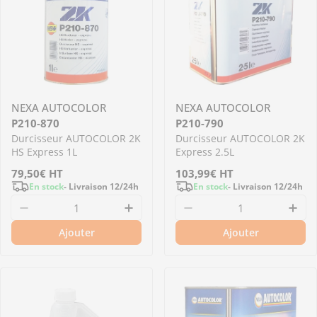
NEXA AUTOCOLOR
NEXA AUTOCOLOR
P210-870
P210-790
Durcisseur AUTOCOLOR 2K
Durcisseur AUTOCOLOR 2K
HS Express 1L
Express 2.5L
Prix
79,50€
HT
Prix
103,99€
HT
En stock
- Livraison 12/24h
En stock
- Livraison 12/24h
régulier
régulier
Diminuer la quantité pour P210-870 - Durcis
Augmenter la quantité pour 
Diminuer la quantit
Aug
Ajouter
Ajouter