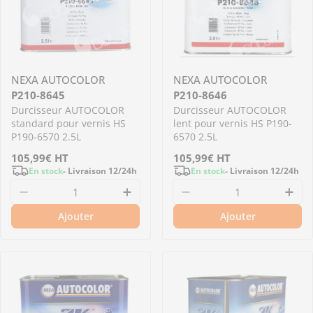
NEXA AUTOCOLOR
NEXA AUTOCOLOR
P210-8645
P210-8646
Durcisseur AUTOCOLOR
Durcisseur AUTOCOLOR
standard pour vernis HS
lent pour vernis HS P190-
P190-6570 2.5L
6570 2.5L
Prix
105,99€
HT
Prix
105,99€
HT
En stock
- Livraison 12/24h
En stock
- Livraison 12/24h
régulier
régulier
Diminuer la quantité pour P210-8645 - Durcis
Augmenter la quantité pour P
Diminuer la quantit
Aug
Ajouter
Ajouter