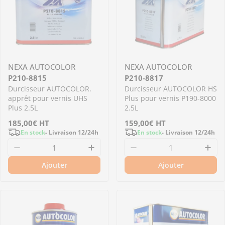
NEXA AUTOCOLOR
NEXA AUTOCOLOR
P210-8815
P210-8817
Durcisseur AUTOCOLOR.
Durcisseur AUTOCOLOR HS
apprêt pour vernis UHS
Plus pour vernis P190-8000
Plus 2.5L
2.5L
Prix
185,00€
HT
Prix
159,00€
HT
En stock
- Livraison 12/24h
En stock
- Livraison 12/24h
régulier
régulier
Diminuer la quantité pour P210-8815 - Durcis
Augmenter la quantité pour P
Diminuer la quantit
Aug
Ajouter
Ajouter