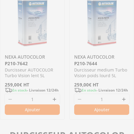
NEXA AUTOCOLOR
NEXA AUTOCOLOR
P210-7642
P210-7644
Durcisseur AUTOCOLOR
Durcisseur medium Turbo
Turbo Vision lent 5L
Vision poids lourd 5L
Prix
259,00€
HT
Prix
259,00€
HT
En stock
- Livraison 12/24h
En stock
- Livraison 12/24h
régulier
régulier
Diminuer la quantité pour P210-7642 - Durcis
Augmenter la quantité pour P
Diminuer la quantit
Aug
Ajouter
Ajouter