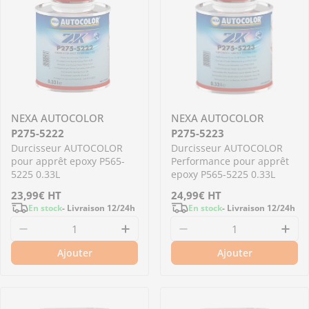
NEXA AUTOCOLOR
NEXA AUTOCOLOR
P275-5222
P275-5223
Durcisseur AUTOCOLOR
Durcisseur AUTOCOLOR
pour apprêt epoxy P565-
Performance pour apprêt
5225 0.33L
epoxy P565-5225 0.33L
Prix
23,99€
HT
Prix
24,99€
HT
En stock
- Livraison 12/24h
En stock
- Livraison 12/24h
régulier
régulier
Diminuer la quantité pour P275-5222 -Durcis
Augmenter la quantité pour 
Diminuer la quantit
Aug
Ajouter
Ajouter