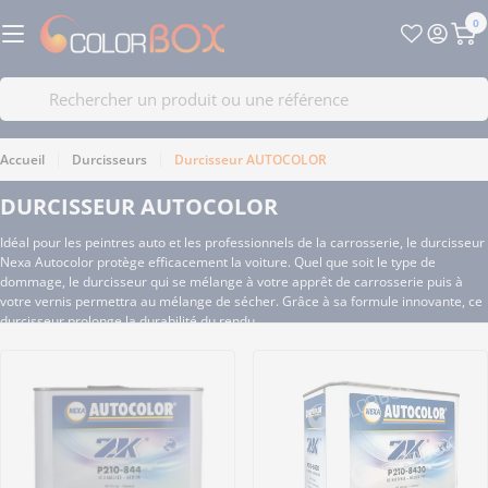
Passer
0
au
Pa
contenu
Recherche
Accueil
Durcisseurs
Durcisseur AUTOCOLOR
DURCISSEUR AUTOCOLOR
Idéal pour les peintres auto et les professionnels de la carrosserie, le durcisseur
Nexa Autocolor protège efficacement la voiture. Quel que soit le type de
dommage, le durcisseur qui se mélange à votre apprêt de carrosserie puis à
votre vernis permettra au mélange de sécher. Grâce à sa formule innovante, ce
durcisseur prolonge la durabilité du rendu.