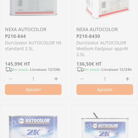
NEXA AUTOCOLOR
NEXA AUTOCOLOR
P210-844
P210-8430
Durcisseur AUTOCOLOR HS
Durcisseur AUTOCOLOR
standard 2.5L
Medium Fastpour apprêt
2.5L
Prix
145,99€
HT
Prix
136,50€
HT
En stock
- Livraison 12/24h
En stock
- Livraison 12/24h
régulier
régulier
Diminuer la quantité pour P210-844 - Durcis
Augmenter la quantité pour 
Diminuer la quantit
Aug
Ajouter
Ajouter