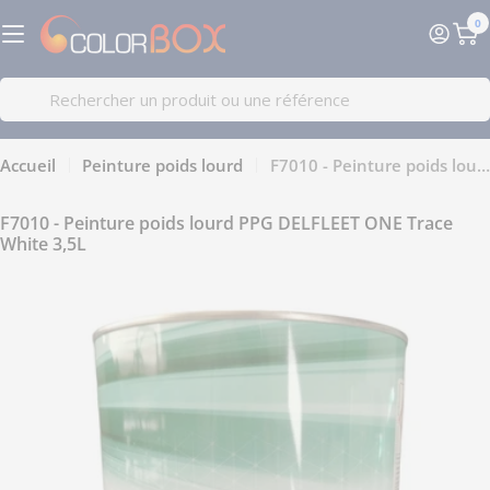
Passer
0
au
Pa
contenu
Recherche
Accueil
Peinture poids lourd
F7010 - Peinture poids lourd PPG DELFLEET ONE Trace White 3,5L
F7010 - Peinture poids lourd PPG DELFLEET ONE Trace
White 3,5L
Passer
aux
informations
sur
le
produit