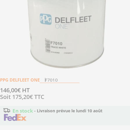
Ouvrir le média 0 en mode modal
PPG DELFLEET ONE
F7010
Prix
146,00€ HT
Soit
175,20€
TTC
régulier
En stock
- Livraison prévue le
lundi 10 août