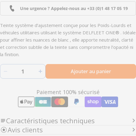
Une urgence ? Appelez-nous au
+33 (0)1 48 17 05 19
Teinte système d’ajustement conçue pour les Poids-Lourds et
véhicules utilitaires utilisant le système DELFLEET ONE® . Idéale
pour affiner les nuances de blanc , elle apporte neutralité, clarté
et correction subtile de la teinte sans compromettre l’opacité ni
la finition.
Quantité
Ajouter au panier
Diminuer la quantité pour F7010 - Peinture poi
Augmenter la quantité pour F7010 
Modes
Paiement 100% sécurisé
de
paiement
Caractéristiques techniques
Avis clients