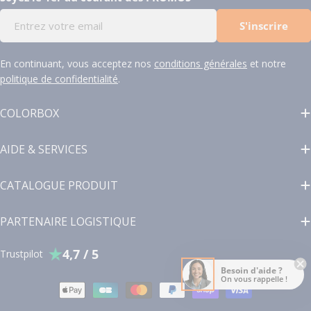
E-
S'inscrire
mail
En continuant, vous acceptez nos
conditions générales
et notre
politique de confidentialité
.
COLORBOX
AIDE & SERVICES
CATALOGUE PRODUIT
PARTENAIRE LOGISTIQUE
4,7 / 5
Trustpilot
Besoin d'aide ?
On vous rappelle !
Modes
de