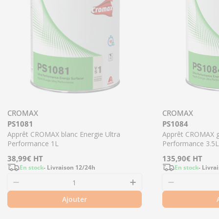
CROMAX
CROMAX
PS1081
PS1084
Apprêt CROMAX blanc Energie Ultra
Apprêt CROMAX gr
Performance 1L
Performance 3.5L
Prix
38,99€
HT
Prix
135,90€
HT
En stock
- Livraison 12/24h
En stock
- Livra
régulier
régulier
Ajouter