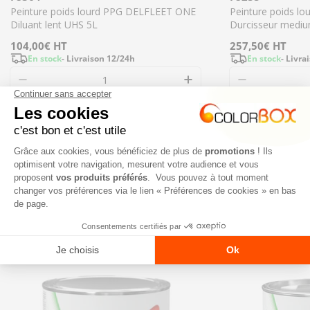
Peinture poids lourd PPG DELFLEET ONE
Peinture poids l
Diluant lent UHS 5L
Durcisseur medi
Prix
104,00€
HT
Prix
257,50€
HT
En stock
- Livraison 12/24h
En stock
- Livra
régulier
régulier
Diminuer la quantité pour F8364 - Peinture p
Augmenter la quant
Diminuer l
Ajouter
NOS NOUVEAUTÉS
TOUT VOIR