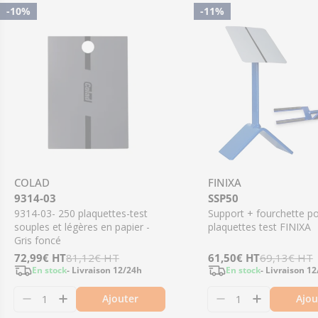
-10%
-11%
COLAD
FINIXA
9314-03
SSP50
9314-03- 250 plaquettes-test
Support + fourchette p
souples et légères en papier -
plaquettes test FINIXA
Gris foncé
Prix
72,99€
Prix
HT
81,12€
HT
Prix
61,50€
Prix
HT
69,13€
HT
En stock
- Livraison 12/24h
En stock
- Livraison 1
de
régulier
de
régulier
Ajouter
Ajou
vente
vente
Diminuer la quantité pour 9314-03- 250 plaque
Augmenter la quantité pour 9314-03- 250
Diminuer la qua
Augmenter