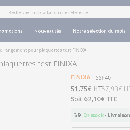
cherche
romotions
Nouveautés
Notre sélection du mois
e rangement pour plaquettes test FINIXA
laquettes test FINIXA
FINIXA
SSP40
Prix
51,75€ HT
Prix
57,93€ H
Soit
62,10€
TTC
de
régulier
vente
En stock
- Livraiso