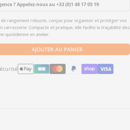
gence ? Appelez-nous au
+33 (0)1 48 17 05 19
e de rangement robuste, conçue pour organiser et protéger vos
 carrosserie. Compacte et pratique, elle facilite la traçabilité des
he quotidienne en atelier.
AJOUTER AU PANIER
é pour SSP40 - Système de rangement pour plaque
r la quantité pour SSP40 - Système de rangement
écurisé
Modes
de
paiement