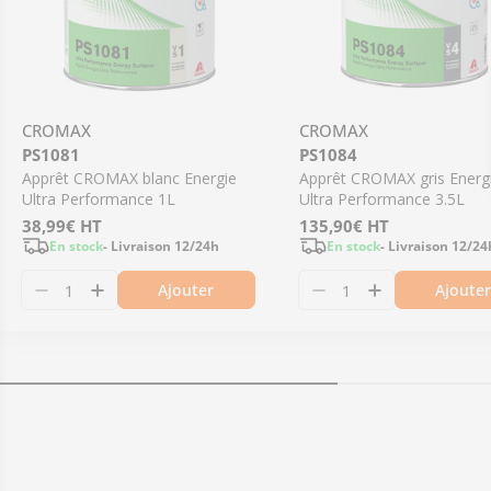
CROMAX
CROMAX
PS1081
PS1084
Apprêt CROMAX blanc Energie
Apprêt CROMAX gris Energ
Ultra Performance 1L
Ultra Performance 3.5L
Prix
38,99€
HT
Prix
135,90€
HT
En stock
- Livraison 12/24h
En stock
- Livraison 12/24
régulier
régulier
Ajouter
Ajoute