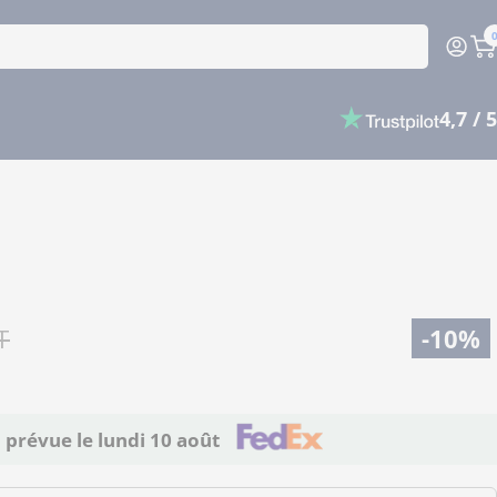
P
4,7 / 5
T
-10%
n prévue le
lundi 10 août