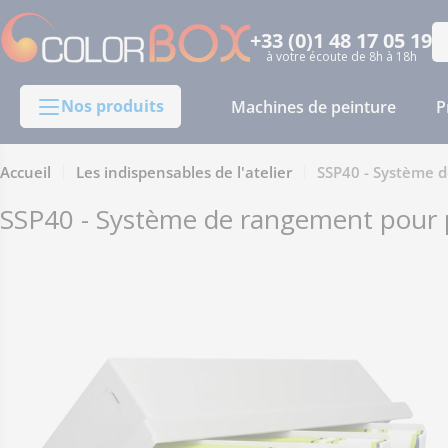
Passer
au
+33 (0)1 48 17 05 19
Re
à votre écoute de 8h à 18h
contenu
Nos produits
Machines de peinture
P
Accueil
Les indispensables de l'atelier
SSP40 - Système d
SSP40 - Système de rangement pour p
Passer
aux
informations
sur
le
produit