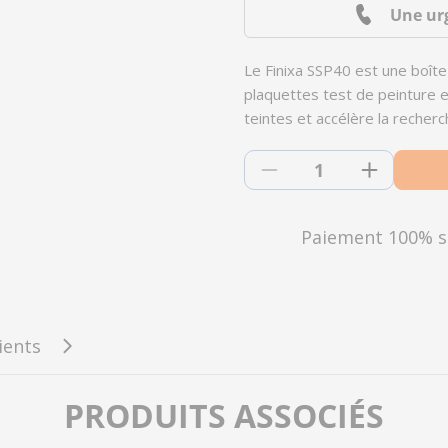
Une ur
Le Finixa SSP40 est une boît
plaquettes test de peinture en
teintes et accélère la recherc
Quantité
Diminuer la quantit
Augmente
Paiement 100% s
lients
PRODUITS ASSOCIÉS