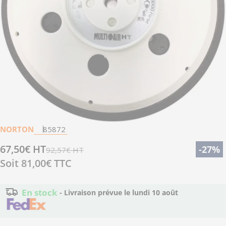
Ouvrir le média 0 en mode modal
NORTON
85872
67,50€ HT
Prix
Prix
-27%
92,57€ HT
Soit
81,00€
TTC
de
régulier
vente
En stock
- Livraison prévue le
lundi 10 août