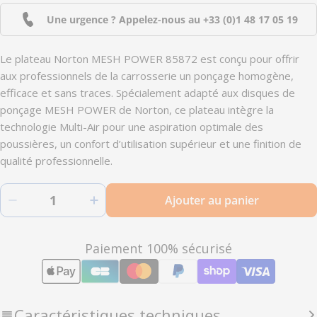
Une urgence ? Appelez-nous au
+33 (0)1 48 17 05 19
Le plateau Norton MESH POWER 85872 est conçu pour offrir
aux professionnels de la carrosserie un ponçage homogène,
efficace et sans traces. Spécialement adapté aux disques de
ponçage MESH POWER de Norton, ce plateau intègre la
technologie Multi-Air pour une aspiration optimale des
poussières, un confort d’utilisation supérieur et une finition de
qualité professionnelle.
Quantité
Ajouter au panier
Diminuer la quantité pour 85872 - Plateau dia
Augmenter la quantité pour 85872 
Modes
Paiement 100% sécurisé
de
paiement
Caractéristiques techniques