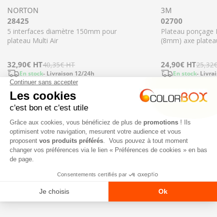
NORTON
3M
28425
02700
5 interfaces diamètre 150mm pour
Plateau ponçage H
plateau Multi Air
(8mm) axe plate
Prix
32,90€
Prix
HT
Prix
24,90€
Prix
HT
40,35€
HT
25,32
En stock
- Livraison 12/24h
En stock
- Livra
de
régulier
de
régulier
Diminuer la quantité pour 28425 - 5 interfac
Augmenter la quant
Diminuer l
vente
vente
Ajouter
NOS NOUVEAUTÉS
TOUT VOIR