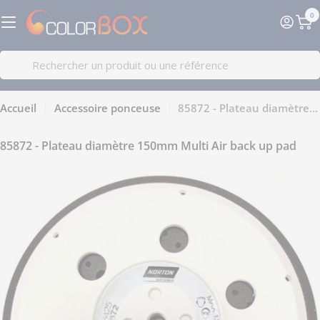
Passer
0
au
Pa
contenu
Recherche
Accueil
Accessoire ponceuse
85872 - Plateau diamètre 150mm Multi Air back up pad
85872 - Plateau diamètre 150mm Multi Air back up pad
Passer
aux
informations
sur
le
produit