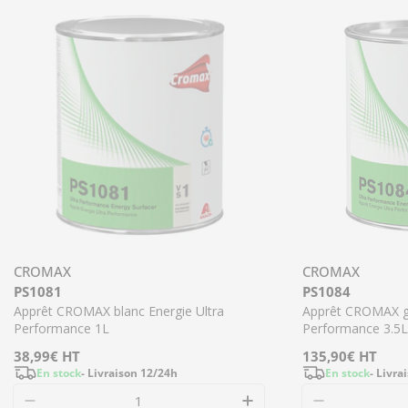
CROMAX
CROMAX
PS1081
PS1084
Apprêt CROMAX blanc Energie Ultra
Apprêt CROMAX gr
Performance 1L
Performance 3.5L
Prix
38,99€
HT
Prix
135,90€
HT
En stock
- Livraison 12/24h
En stock
- Livra
régulier
régulier