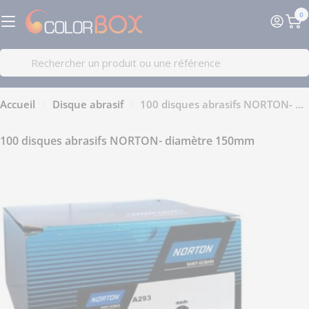
Passer
0
au
Pa
contenu
Recherche
Accueil
Disque abrasif
100 disques abrasifs NORTON- diamètre 150mm
100 disques abrasifs NORTON- diamètre 150mm
Passer
aux
informations
sur
le
produit