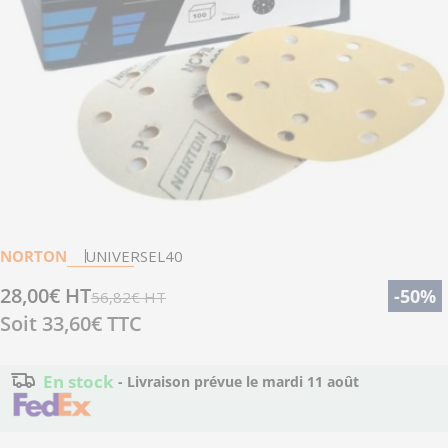
Ouvrir le média 0 en mode modal
NORTON
UNIVERSEL40
28,00€ HT
Prix
Prix
-50%
56,82€ HT
Soit
33,60€
TTC
de
régulier
vente
En stock
- Livraison prévue le
mardi 11 août