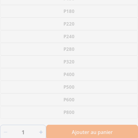
P180
P220
P240
P280
P320
P400
P500
P600
P800
Quantité
Ajouter au panier
Diminuer la quantité pour 100 disques abrasi
Augmenter la quantité pour 100 d