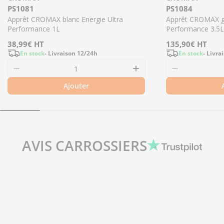
PS1081
PS1084
Apprêt CROMAX blanc Energie Ultra
Apprêt CROMAX gr
Performance 1L
Performance 3.5L
Prix
38,99€
HT
Prix
135,90€
HT
En stock
- Livraison 12/24h
En stock
- Livra
régulier
régulier
Ajouter
AVIS CARROSSIERS