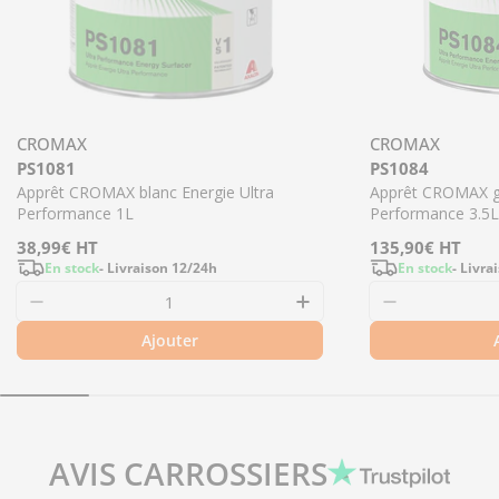
CROMAX
CROMAX
PS1081
PS1084
Apprêt CROMAX blanc Energie Ultra
Apprêt CROMAX gr
Performance 1L
Performance 3.5L
Prix
38,99€
HT
Prix
135,90€
HT
En stock
- Livraison 12/24h
En stock
- Livra
régulier
régulier
Ajouter
AVIS CARROSSIERS