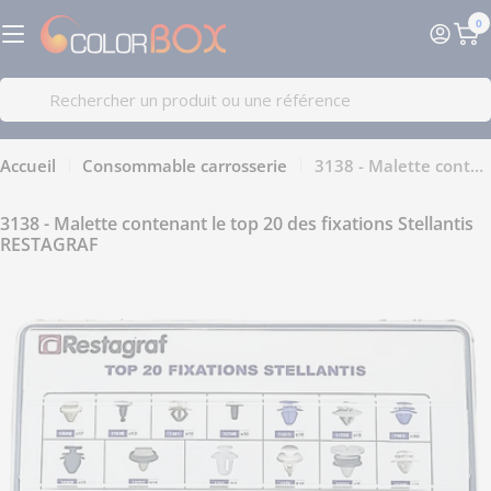
Passer
0
au
Pa
contenu
Recherche
Accueil
Consommable carrosserie
3138 - Malette contenant le top 20 des fixations Stellantis RESTAGRAF
3138 - Malette contenant le top 20 des fixations Stellantis
RESTAGRAF
Passer
aux
informations
sur
le
produit