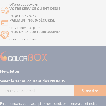
Offerte dès 500 € HT
VOTRE SERVICE CLIENT DÉDIÉ
+33 (0)1 48 17 05 19
PAIEMENT 100% SÉCURISÉ
CB, Virement, 30 jours
PLUS DE 23 000 CARROSSIERS
nous font confiance
Newsletter
Soyez le 1er au courant des PROMOS
E-
S'inscrire
mail
En continuant, vous acceptez nos
conditions générales
et notre