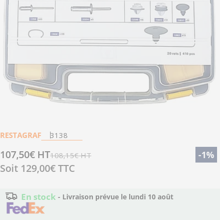
Ouvrir le média 0 en mode modal
RESTAGRAF
3138
107,50€ HT
Prix
Prix
-1%
108,15€ HT
Soit
129,00€
TTC
de
régulier
vente
En stock
- Livraison prévue le
lundi 10 août