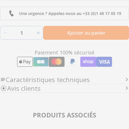
Une urgence ? Appelez-nous au
+33 (0)1 48 17 05 19
Quantité
Ajouter au panier
Diminuer la quantité pour 3138 - Malette conten
Augmenter la quantité pour 3138 - 
Modes
Paiement 100% sécurisé
de
paiement
Caractéristiques techniques
Avis clients
PRODUITS ASSOCIÉS