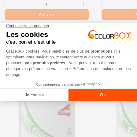
régulier
régulier
Diminuer la quantité pour 9973 - Rivet expan
Augmenter la quant
Diminuer l
Ajouter
NOS NOUVEAUTÉS
TOUT VOIR