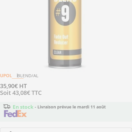
Ouvrir le média 0 en mode modal
UPOL
BLEND/AL
Prix
35,90€ HT
Soit
43,08€
TTC
régulier
En stock
- Livraison prévue le
mardi 11 août