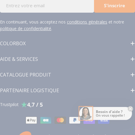
E-
S'inscrire
mail
En continuant, vous acceptez nos
conditions générales
et notre
politique de confidentialité
.
COLORBOX
AIDE & SERVICES
CATALOGUE PRODUIT
PARTENAIRE LOGISTIQUE
4,7 / 5
Trustpilot
Besoin d'aide ?
On vous rappelle !
Modes
de
paiement