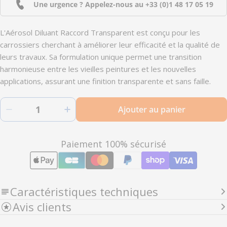
Une urgence ? Appelez-nous au
+33 (0)1 48 17 05 19
L'Aérosol Diluant Raccord Transparent est conçu pour les
carrossiers cherchant à améliorer leur efficacité et la qualité de
leurs travaux. Sa formulation unique permet une transition
harmonieuse entre les vieilles peintures et les nouvelles
applications, assurant une finition transparente et sans faille.
Quantité
Ajouter au panier
Diminuer la quantité pour BLEND/AL -Aérosol d
Augmenter la quantité pour BLEND/
Modes
Paiement 100% sécurisé
de
paiement
Caractéristiques techniques
Avis clients