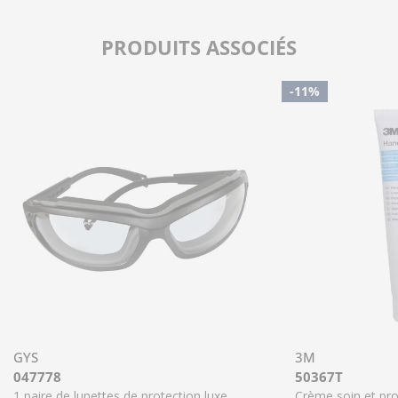
PRODUITS ASSOCIÉS
-11%
GYS
3M
047778
50367T
1 paire de lunettes de protection luxe
Crème soin et pr