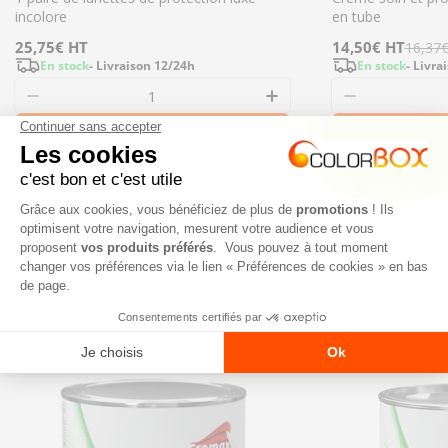
incolore
en tube
Prix
25,75€
HT
Prix
14,50€
Prix
HT
16,37
En stock
- Livraison 12/24h
En stock
- Livra
régulier
de
régulier
Diminuer la quantité pour 047778 - 1 paire de 
Augmenter la quanti
Diminuer l
vente
Ajouter
NOS NOUVEAUTÉS
TOUT VOIR