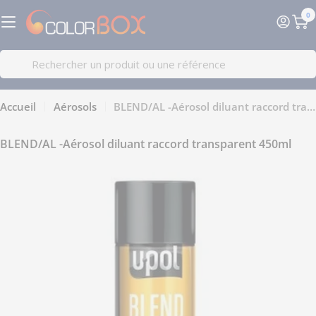
Passer
0
au
Pa
contenu
Recherche
Accueil
Aérosols
BLEND/AL -Aérosol diluant raccord transparent 450ml
BLEND/AL -Aérosol diluant raccord transparent 450ml
Passer
aux
informations
sur
le
produit