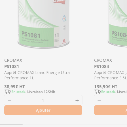
CROMAX
CROMAX
PS1081
PS1084
Apprêt CROMAX blanc Energie Ultra
Apprêt CROMAX gr
Performance 1L
Performance 3.5L
Prix
38,99€
HT
Prix
135,90€
HT
En stock
- Livraison 12/24h
En stock
- Livra
régulier
régulier
Ajouter