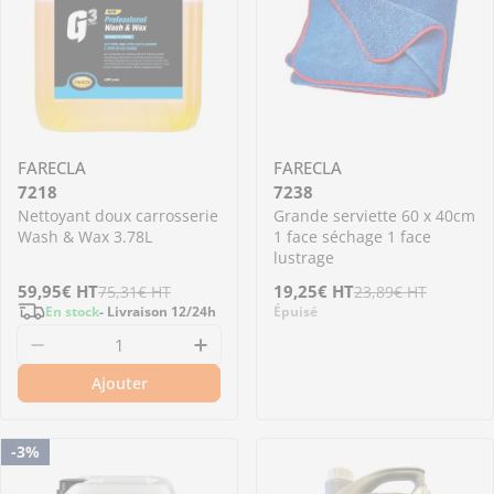
FARECLA
FARECLA
7218
7238
Nettoyant doux carrosserie
Grande serviette 60 x 40cm
Wash & Wax 3.78L
1 face séchage 1 face
lustrage
Prix
59,95€
Prix
HT
Prix
19,25€
Prix
HT
75,31€
HT
23,89€
HT
En stock
- Livraison 12/24h
Épuisé
de
régulier
de
régulier
Diminuer la quantité pour 7218 - Nettoyant 
Augmenter la quantité pour 
vente
vente
Ajouter
Me prévenir
-3%