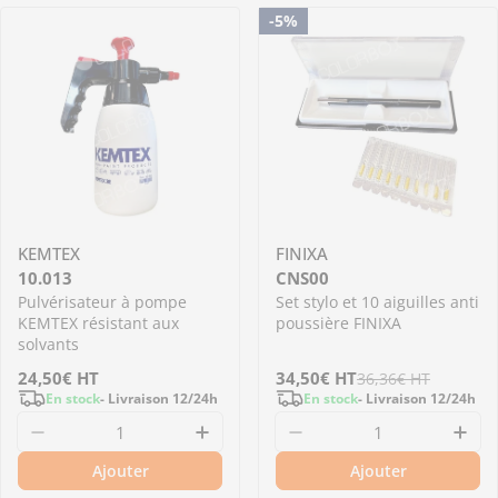
-5%
KEMTEX
FINIXA
10.013
CNS00
Pulvérisateur à pompe
Set stylo et 10 aiguilles anti
KEMTEX résistant aux
poussière FINIXA
solvants
Prix
24,50€
HT
Prix
34,50€
Prix
HT
36,36€
HT
En stock
- Livraison 12/24h
En stock
- Livraison 12/24h
régulier
de
régulier
Diminuer la quantité pour 10.013 - Pulvérisa
Augmenter la quantité pour 1
Diminuer la quantité
Aug
vente
Ajouter
Ajouter