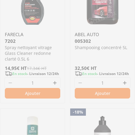
FARECLA
ABEL AUTO
7202
005302
Spray nettoyant vitrage
Shampooing concentré 5L
Glass Cleaner redonne
clarté 0.5L 6
Prix
14,95€
Prix
HT
Prix
32,50€
HT
17,34€
HT
En stock
- Livraison 12/24h
En stock
- Livraison 12/24h
de
régulier
régulier
Diminuer la quantité pour 7202 - Spray nettoy
Augmenter la quantité pour 72
Diminuer la quantit
Aug
vente
Ajouter
Ajouter
-18%