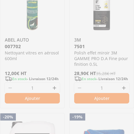
ABEL AUTO
3M
007702
7501
Nettoyant vitres en aérosol
Polish effet miroir 3M
600ml
GAMME PRO D.A Fine pour
finition 0.5L
Prix
12,00€
HT
Prix
28,90€
Prix
HT
35,28€
HT
En stock
- Livraison 12/24h
En stock
- Livraison 12/24h
régulier
de
régulier
Diminuer la quantité pour 007702 - Nettoyant
Augmenter la quantité pour 0
Diminuer la quantité
Aug
vente
Ajouter
Ajouter
-20%
-19%