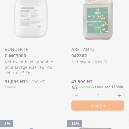
BONDERITE
ABEL AUTO
C-MC3000
042802
Nettoyant biodégradable
Nettoyant vitres 5L
pour lavage extérieur du
véhicule 5 Kg
Prix
31,00€
Prix
HT
Prix
43,50€
HT
31,99€
HT
En stock
- Livraison 12/24h
Épuisé
de
régulier
régulier
Diminuer la quantit
Aug
vente
Ajouter
Me prévenir
-8%
-13%