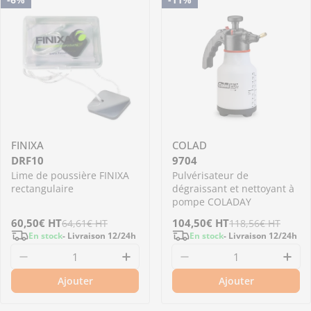
FINIXA
COLAD
DRF10
9704
Lime de poussière FINIXA
Pulvérisateur de
rectangulaire
dégraissant et nettoyant à
pompe COLADAY
Prix
60,50€
Prix
HT
Prix
104,50€
Prix
HT
64,61€
HT
118,56€
HT
En stock
- Livraison 12/24h
En stock
- Livraison 12/24h
de
régulier
de
régulier
Diminuer la quantité pour DRF10 - Lime de po
Augmenter la quantité pour D
Diminuer la quantit
Aug
vente
vente
Ajouter
Ajouter