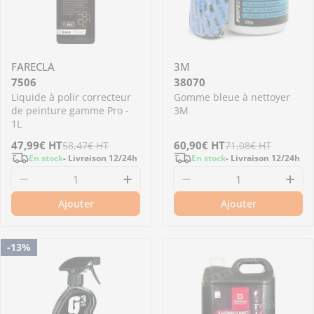
FARECLA
3M
7506
38070
Liquide à polir correcteur
Gomme bleue à nettoyer
de peinture gamme Pro -
3M
1L
Prix
47,99€
Prix
HT
Prix
60,90€
Prix
HT
58,47€
HT
71,08€
HT
En stock
- Livraison 12/24h
En stock
- Livraison 12/24h
de
régulier
de
régulier
Diminuer la quantité pour 7506 - Liquide à po
Augmenter la quantité pour 75
Diminuer la quantit
Aug
vente
vente
Ajouter
Ajouter
-13%