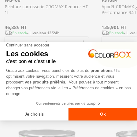
WB400
PS1084
Peinture carrosserie CROMAX Reducer HT
Apprêt CROMAX gr
1L
Performance 3.5L
Prix
46,88€
HT
Prix
135,90€
HT
En stock
- Livraison 12/24h
En stock
- Livra
régulier
régulier
Diminuer la quantité pour WB400 - Peinture 
Augmenter la quant
Ajouter
NOS NOUVEAUTÉS
TOUT VOIR