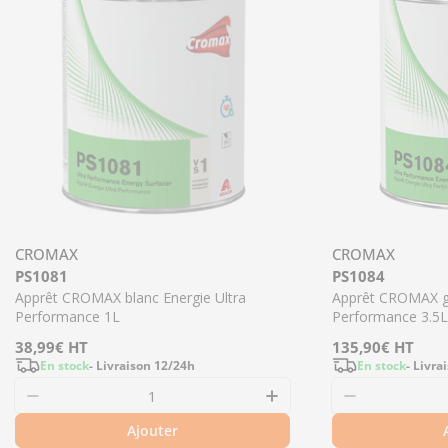
CROMAX
CROMAX
PS1081
PS1084
Apprêt CROMAX blanc Energie Ultra
Apprêt CROMAX gr
Performance 1L
Performance 3.5L
Prix
38,99€
HT
Prix
135,90€
HT
En stock
- Livraison 12/24h
En stock
- Livra
régulier
régulier
Ajouter