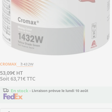
Ouvrir le média 0 en mode modal
CROMAX
1432W
Prix
53,09€ HT
Soit
63,71€
TTC
régulier
En stock
- Livraison prévue le
lundi 10 août