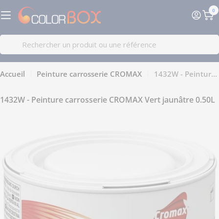
Passer
0
au
Pa
contenu
Recherche
Accueil
Peinture carrosserie CROMAX
1432W - Peinture carrosserie CROMAX Vert jaunâtre 0.50L
1432W - Peinture carrosserie CROMAX Vert jaunâtre 0.50L
Passer
aux
informations
sur
le
produit