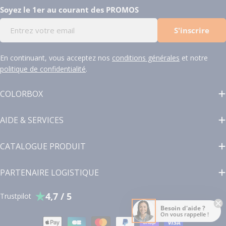
Soyez le 1er au courant des PROMOS
E-
S'inscrire
mail
En continuant, vous acceptez nos
conditions générales
et notre
politique de confidentialité
.
COLORBOX
AIDE & SERVICES
CATALOGUE PRODUIT
PARTENAIRE LOGISTIQUE
4,7 / 5
Trustpilot
Besoin d'aide ?
On vous rappelle !
Modes