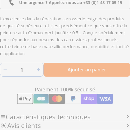
Une urgence ? Appelez-nous au
+33 (0)1 48 17 05 19
L'excellence dans la réparation carrosserie exige des produits
de qualité supérieure, et c'est précisément ce que vous offre la
peinture auto Cromax Vert Jaunâtre 0.5L. Conçue spécialement
pour répondre aux besoins des carrossiers professionnels,
cette teinte de base mate allie performance, durabilité et facilité
d'application.
Quantité
Ajouter au panier
Diminuer la quantité pour 1432W - Peinture ca
Augmenter la quantité pour 1432W 
Modes
Paiement 100% sécurisé
de
paiement
Caractéristiques techniques
Avis clients