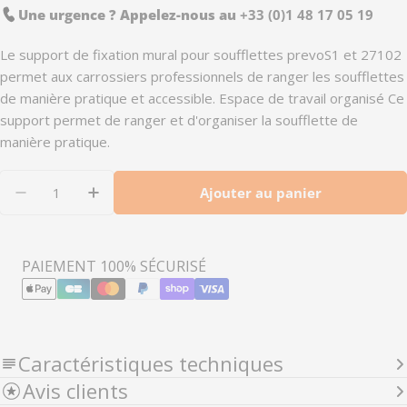
Une urgence ? Appelez-nous au
+33 (0)1 48 17 05 19
Le support de fixation mural pour soufflettes prevoS1 et 27102
permet aux carrossiers professionnels de ranger les soufflettes
de manière pratique et accessible. Espace de travail organisé Ce
support permet de ranger et d'organiser la soufflette de
manière pratique.
Quantité
Ajouter au panier
Diminuer la quantité pour BG_FIX - Support de 
Augmenter la quantité pour BG_FIX - S
Modes
PAIEMENT 100% SÉCURISÉ
de
paiement
Caractéristiques techniques
Avis clients