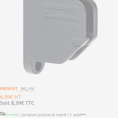
produit
Ouvrir le média 0 en mode modal
PREVOST
BG_FIX
Prix
6,99€ HT
Soit
8,39€
TTC
régulier
- Livraison prévue le
mardi 11 août
En stock