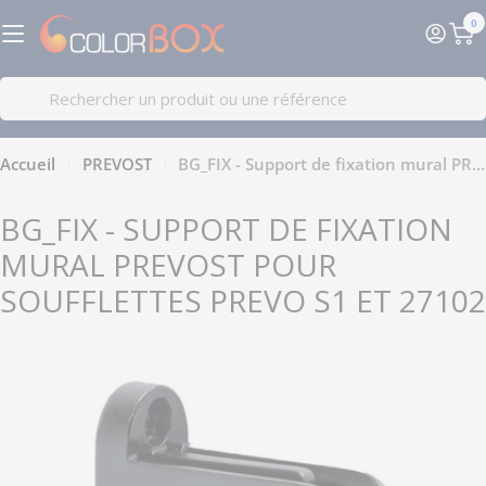
Passer
0
au
Pa
contenu
Recherche
Accueil
PREVOST
BG_FIX - Support de fixation mural PREVOST pour soufflettes prevo S1 et 27102
BG_FIX - SUPPORT DE FIXATION
MURAL PREVOST POUR
SOUFFLETTES PREVO S1 ET 27102
Passer
aux
informations
sur
le