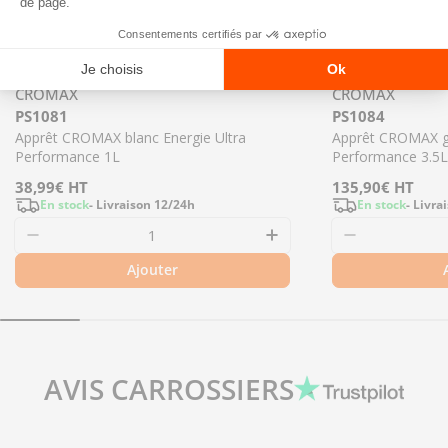
CROMAX
CROMAX
PS1081
PS1084
Apprêt CROMAX blanc Energie Ultra
Apprêt CROMAX gr
Performance 1L
Performance 3.5L
Prix
38,99€
HT
Prix
135,90€
HT
En stock
- Livraison 12/24h
En stock
- Livra
régulier
régulier
Ajouter
AVIS CARROSSIERS