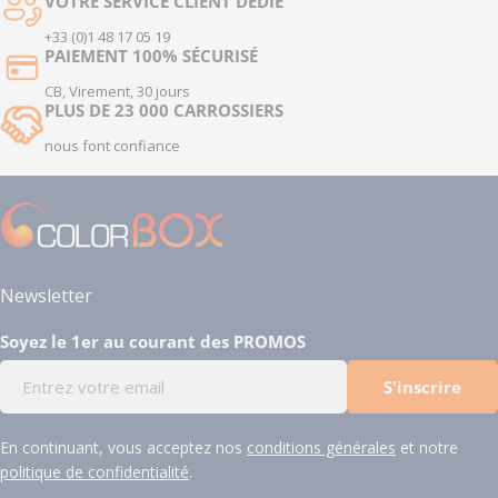
VOTRE SERVICE CLIENT DÉDIÉ
+33 (0)1 48 17 05 19
PAIEMENT 100% SÉCURISÉ
CB, Virement, 30 jours
PLUS DE 23 000 CARROSSIERS
nous font confiance
Newsletter
Soyez le 1er au courant des PROMOS
E-
S'inscrire
mail
En continuant, vous acceptez nos
conditions générales
et notre
politique de confidentialité
.