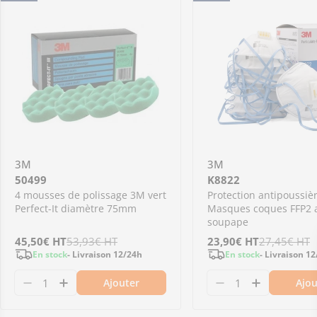
3M
3M
50499
K8822
4 mousses de polissage 3M vert
Protection antipoussiè
Perfect-It diamètre 75mm
Masques coques FFP2 
soupape
Prix
45,50€
Prix
HT
53,93€
HT
Prix
23,90€
Prix
HT
27,45€
HT
En stock
- Livraison 12/24h
En stock
- Livraison 1
de
régulier
de
régulier
Ajouter
Ajou
vente
vente
Diminuer la quantité pour 50499 - 4 mousses
Augmenter la quantité pour 50499 - 4 m
Diminuer la qu
Augmenter