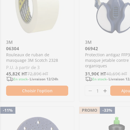
3M
3M
06304
06942
Rouleaux de ruban de
Protection antigaz FFP
masquage 3M Scotch 2328
masque jetable contre
organiques
P.U. à partir de 3
Prix
45,82€
Prix
HT
72,89€
HT
Prix
31,90€
Prix
HT
40,69€
HT
En stock
- Livraison 12/24h
En stock
- Livraison 1
de
régulier
de
régulier
Choisir l'option
Ajou
vente
vente
Diminuer la qu
Augmenter
-11%
PROMO
-33%