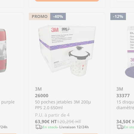
jetables 3M- 200ml 125µ PPS 2.0
poches jetables 3M- 200ml 125µ PPS 2.0
Dimi
PROMO
-40%
-12%
3M
3M
26000
33377
 purple
50 poches jetables 3M 200µ
15 disqu
PPS 2.0 650ml
diamètr
P.U. à partir de 4
Prix
63,90€
Prix
HT
120,29€
HT
Prix
34,50€
Prix
2/24h
En stock
- Livraison 12/24h
En st