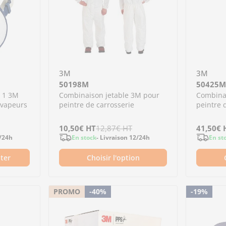
3M
3M
50198M
50425M
3 1 3M
Combinaison jetable 3M pour
Combinai
 vapeurs
peintre de carrosserie
peintre 
Prix
10,50€
Prix
HT
12,87€
HT
Prix
41,50€
Prix
2/24h
En stock
- Livraison 12/24h
En st
de
régulier
de
régulier
ter
Choisir l'option
vente
vente
antité pour 06942 - Protection antigaz FFP3 1 3M
 la quantité pour 06942 - Protection antigaz FF
PROMO
-40%
-19%