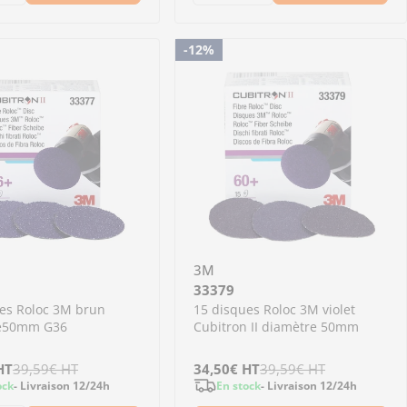
nuer la quantité pour 06349 - Ruban de masquage
Augmenter la quantité pour 06349 - Ruban de ma
Diminuer la quantité p
Augmenter la quan
-12%
3M
33379
es Roloc 3M brun
15 disques Roloc 3M violet
e50mm G36
Cubitron II diamètre 50mm
HT
39,59€
HT
Prix
34,50€
Prix
HT
39,59€
HT
ock
- Livraison 12/24h
En stock
- Livraison 12/24h