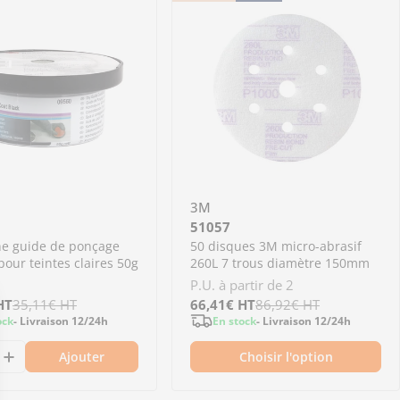
3M
51057
he guide de ponçage
50 disques 3M micro-abrasif
pour teintes claires 50g
260L 7 trous diamètre 150mm
P.U. à partir de 2
HT
35,11€
HT
Prix
66,41€
Prix
HT
86,92€
HT
ock
- Livraison 12/24h
En stock
- Livraison 12/24h
de
régulier
Ajouter
Choisir l'option
vente
 75mm
 10 Masques coques FFP2 avec soupape
ère 3M 10 Masques coques FFP2 avec soupape
Mastic 3M polyester universel 1L
1076 - Mastic 3M polyester universel 1L
nuer la quantité pour 09560 - Cartouche guide de 
Augmenter la quantité pour 09560 - Cartouche gu