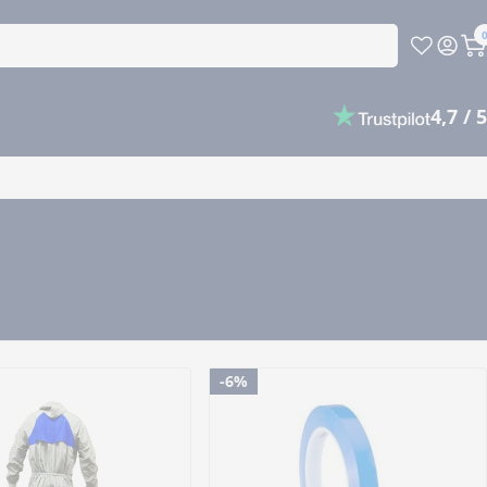
P
4,7 / 5
-6%