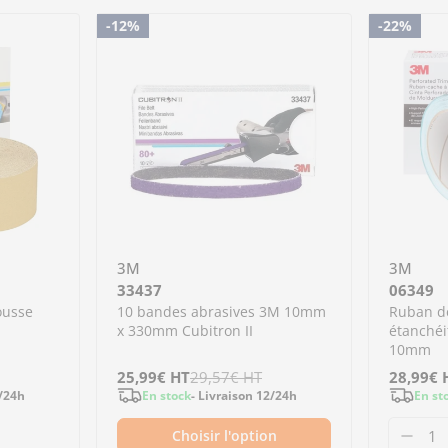
-12%
-22%
3M
3M
33437
06349
ousse
10 bandes abrasives 3M 10mm
Ruban d
x 330mm Cubitron II
étanchéi
10mm
Prix
25,99€
Prix
HT
29,57€
HT
Prix
28,99€
Prix
2/24h
En stock
- Livraison 12/24h
En st
de
régulier
de
régulier
Choisir l'option
vente
vente