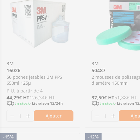
3M
3M
16026
50487
50 poches jetables 3M PPS
2 mousses de polissag
650ml 125µ
diamètre 150mm
P.U. à partir de 4
Prix
44,29€
Prix
HT
126,34€
HT
Prix
37,50€
Prix
HT
51,88€
HT
En stock
- Livraison 12/24h
En stock
- Livraison 1
de
régulier
de
régulier
Ajouter
Ajou
vente
vente
Diminuer la quantité pour 16026 - 50 poches 
Augmenter la quantité pour 16026 - 50 
Diminuer la qu
Augmenter
-15%
-12%