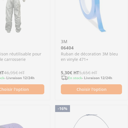
3M
06404
son réutilisable pour
Ruban de décoration 3M bleu
de carrosserie
en vinyle 471+
HT
46,95€
HT
Prix
5,30€
Prix
HT
5,65€
HT
ock
- Livraison 12/24h
En stock
- Livraison 12/24h
de
régulier
Choisir l'option
Choisir l'option
vente
 masque jetable contre vapeurs organiques
P3 1 3M masque jetable contre vapeurs organiques
-16%