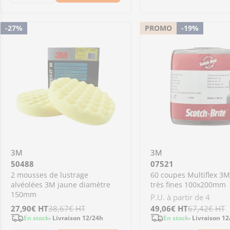
Diminuer la quantité pour 26752 - 50 poches 
Augmenter la quantité pour 26752 - 50 
-27%
PROMO
-19%
3M
3M
50488
07521
2 mousses de lustrage
60 coupes Multiflex 3M
alvéolées 3M jaune diamètre
très fines 100x200mm
150mm
P.U. à partir de 4
Prix
27,90€
Prix
HT
38,67€
HT
Prix
49,06€
Prix
HT
67,42€
HT
En stock
- Livraison 12/24h
En stock
- Livraison 1