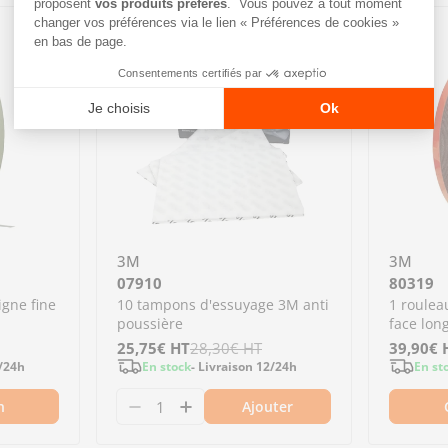
-9%
-4%
3M
3M
07910
80319
gne fine
10 tampons d'essuyage 3M anti
1 roulea
poussière
face lo
Prix
25,75€
Prix
HT
28,30€
HT
Prix
39,90€
Prix
2/24h
En stock
- Livraison 12/24h
En st
de
régulier
de
régulier
n
Ajouter
vente
vente
ns d&#39;essuyage 3M blanc
 tampons d&#39;essuyage 3M blanc
Diminuer la quantité pour 07910 -
Augmenter la quantité pour 