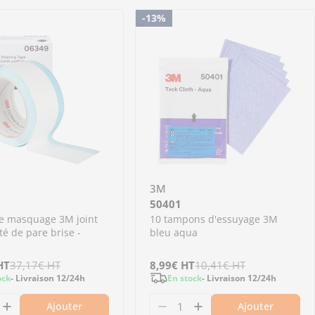
-13%
3M
50401
e masquage 3M joint
10 tampons d'essuyage 3M
té de pare brise -
bleu aqua
HT
37,17€
HT
Prix
8,99€
Prix
HT
10,41€
HT
ock
- Livraison 12/24h
En stock
- Livraison 12/24h
de
régulier
Ajouter
Ajouter
vente