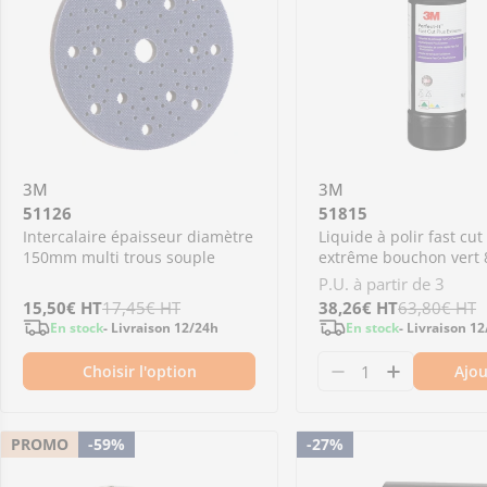
3M
3M
51126
51815
Intercalaire épaisseur diamètre
Liquide à polir fast cut
150mm multi trous souple
extrême bouchon vert
P.U. à partir de 3
Prix
15,50€
Prix
HT
17,45€
HT
Prix
38,26€
Prix
HT
63,80€
HT
En stock
- Livraison 12/24h
En stock
- Livraison 1
de
régulier
de
régulier
Choisir l'option
Ajou
vente
vente
Diminuer la qua
Augmenter
PROMO
-59%
-27%