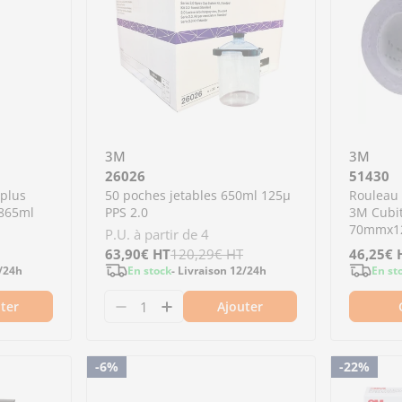
3M
3M
26026
51430
 plus
50 poches jetables 650ml 125µ
Rouleau 
 865ml
PPS 2.0
3M Cubit
70mmx1
P.U. à partir de 4
Prix
63,90€
Prix
HT
120,29€
HT
Prix
46,25€
Prix
2/24h
En stock
- Livraison 12/24h
En st
de
régulier
de
régulier
ter
Ajouter
vente
vente
ntité pour 51815 - Liquide à polir fast cut plus 
 la quantité pour 51815 - Liquide à polir fast cu
Diminuer la quantité pour 26026 - 
Augmenter la quantité pour 2
-6%
-22%