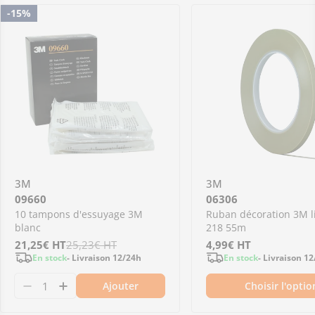
-15%
3M
3M
09660
06306
10 tampons d'essuyage 3M
Ruban décoration 3M li
blanc
218 55m
Prix
21,25€
Prix
HT
25,23€
HT
Prix
4,99€
HT
En stock
- Livraison 12/24h
En stock
- Livraison 1
de
régulier
régulier
Ajouter
Choisir l'optio
vente
Diminuer la quantité pour 09660 - 10 tampo
Augmenter la quantité pour 09660 - 10