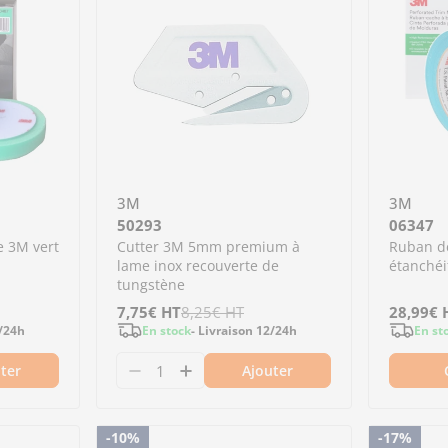
3M
3M
50293
06347
e 3M vert
Cutter 3M 5mm premium à
Ruban d
lame inox recouverte de
étanchéi
tungstène
Prix
7,75€
Prix
HT
8,25€
HT
Prix
28,99€
Prix
2/24h
En stock
- Livraison 12/24h
En st
de
régulier
de
régulier
ter
Ajouter
vente
vente
jetables 3M PPS 650ml 125µ
poches jetables 3M PPS 650ml 125µ
antité pour 50487 - 2 mousses de polissage 3M v
 la quantité pour 50487 - 2 mousses de polissa
Diminuer la quantité pour 50293 
Augmenter la quantité pour 
-10%
-17%