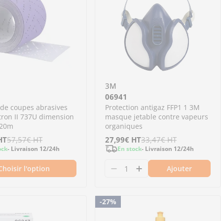
3M
06941
de coupes abrasives
Protection antigaz FFP1 1 3M
ron II 737U dimension
masque jetable contre vapeurs
20m
organiques
HT
57,57€
HT
Prix
27,99€
Prix
HT
33,47€
HT
ock
- Livraison 12/24h
En stock
- Livraison 12/24h
de
régulier
Choisir l'option
Ajouter
vente
extrême bouchon vert 865ml
t plus extrême bouchon vert 865ml
50 poches jetables 650ml 125µ PPS 2.0
6026 - 50 poches jetables 650ml 125µ PPS 2.0
Diminuer la quantité po
Augmenter la quan
-27%