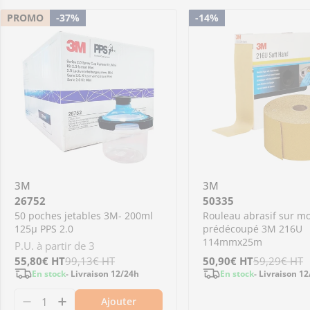
PROMO
-37%
-14%
3M
3M
26752
50335
50 poches jetables 3M- 200ml
Rouleau abrasif sur m
125µ PPS 2.0
prédécoupé 3M 216U
114mmx25m
P.U. à partir de 3
Prix
55,80€
Prix
HT
99,13€
HT
Prix
50,90€
Prix
HT
59,29€
HT
En stock
- Livraison 12/24h
En stock
- Livraison 1
de
régulier
de
régulier
Ajouter
Me prévenir
vente
vente