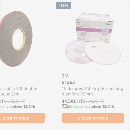
-13%
3M
51263
u scotch 3M double
15 disques 3M Purple Finishing
ngueur 20m
diamètre 75mm
HT
41,72€
HT
Prix
44,50€
Prix
HT
51,42€
HT
ock
- Livraison 12/24h
En stock
- Livraison 12/24h
de
régulier
Choisir l'option
Choisir l'option
vente
 10 tampons d&#39;essuyage 3M anti poussière
07910 - 10 tampons d&#39;essuyage 3M anti pouss