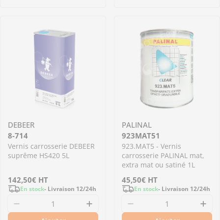
DEBEER
PALINAL
8-714
923MAT51
Vernis carrosserie DEBEER
923.MAT5 - Vernis
suprême HS420 5L
carrosserie PALINAL mat,
extra mat ou satiné 1L
Prix
142,50€
HT
Prix
45,50€
HT
En stock
- Livraison 12/24h
En stock
- Livraison 12/24h
régulier
régulier
Diminuer la quantité pour 8-714 - Vernis car
Augmenter la quantité pour 8
Diminuer la quantit
Aug