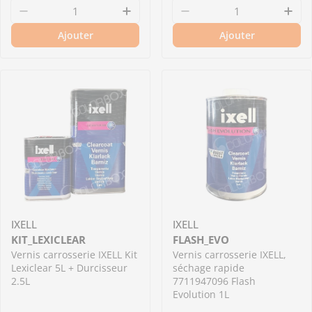
régulier
régulier
Diminuer la quantité pour S2081SR/5 - Vernis 
Augmenter la quantité pour S2
Diminuer la quantit
Aug
Ajouter
Ajouter
IXELL
IXELL
KIT_LEXICLEAR
FLASH_EVO
Vernis carrosserie IXELL Kit
Vernis carrosserie IXELL,
Lexiclear 5L + Durcisseur
séchage rapide
2.5L
7711947096 Flash
Evolution 1L