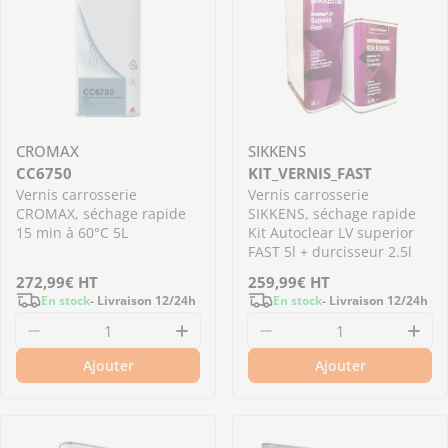
CROMAX
SIKKENS
CC6750
KIT_VERNIS_FAST
Vernis carrosserie
Vernis carrosserie
CROMAX, séchage rapide
SIKKENS, séchage rapide
15 min à 60°C 5L
Kit Autoclear LV superior
FAST 5l + durcisseur 2.5l
Prix
272,99€
HT
Prix
259,99€
HT
En stock
- Livraison 12/24h
En stock
- Livraison 12/24h
régulier
régulier
Diminuer la quantité pour CC6750 - Vernis ca
Augmenter la quantité pour C
Diminuer la quantité
Aug
Ajouter
Ajouter