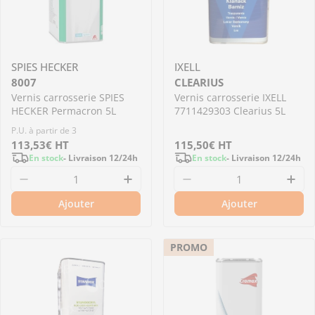
SPIES HECKER
IXELL
8007
CLEARIUS
Vernis carrosserie SPIES
Vernis carrosserie IXELL
HECKER Permacron 5L
7711429303 Clearius 5L
P.U. à partir de 3
Prix
113,53€
HT
Prix
115,50€
HT
En stock
- Livraison 12/24h
En stock
- Livraison 12/24h
régulier
régulier
Diminuer la quantité pour 8007 - Vernis carr
Augmenter la quantité pour 8
Diminuer la quantit
Aug
Ajouter
Ajouter
PROMO