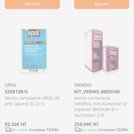
Ajouter
Ajouter
UPOL
SIKKENS
S2081SR/5
KIT_VERNIS_MEDIUM
Vernis carrosserie UPOL HS
Vernis carrosserie
anti rayures 5L (2:1)
SIKKENS, Kits Autoclear LV
superior MEDIUM 5l +
durcisseur 2.5l
Prix
92,50€
HT
Prix
259,99€
HT
En stock
- Livraison 12/24h
En stock
- Livraison 12/24h