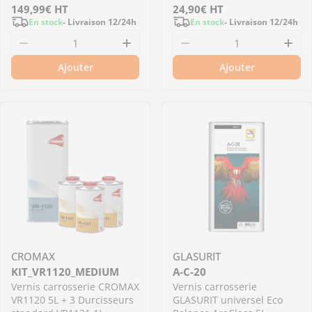
Prix
149,99€
HT
Prix
24,90€
HT
En stock
- Livraison 12/24h
En stock
- Livraison 12/24h
régulier
régulier
Diminuer la quantité pour 523076 - Vernis car
Augmenter la quantité pour 5
Diminuer la quantit
Aug
Ajouter
Ajouter
CROMAX
GLASURIT
KIT_VR1120_MEDIUM
A-C-20
Vernis carrosserie CROMAX
Vernis carrosserie
VR1120 5L + 3 Durcisseurs
GLASURIT universel Eco