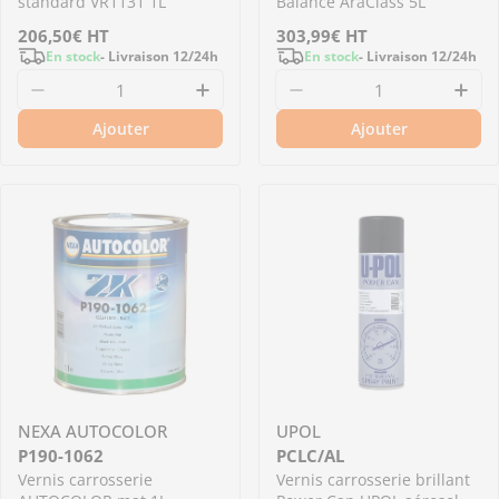
standard VR1131 1L
Balance AraClass 5L
Prix
206,50€
HT
Prix
303,99€
HT
En stock
- Livraison 12/24h
En stock
- Livraison 12/24h
régulier
régulier
Diminuer la quantité pour KIT_VR1120_MEDIUM
Augmenter la quantité pour 
Diminuer la quantité
Aug
Ajouter
Ajouter
NEXA AUTOCOLOR
UPOL
P190-1062
PCLC/AL
Vernis carrosserie
Vernis carrosserie brillant