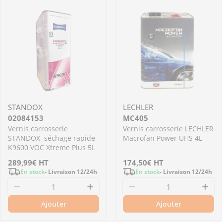
STANDOX
LECHLER
02084153
MC405
Vernis carrosserie
Vernis carrosserie LECHLER
STANDOX, séchage rapide
Macrofan Power UHS 4L
K9600 VOC Xtreme Plus 5L
Prix
289,99€
HT
Prix
174,50€
HT
En stock
- Livraison 12/24h
En stock
- Livraison 12/24h
régulier
régulier
Diminuer la quantité pour 02084153 - Vernis 
Augmenter la quantité pour 0
Diminuer la quantit
Aug
Ajouter
Ajouter