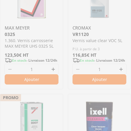
MAX MEYER
CROMAX
0325
VR1120
1.360. Vernis carrosserie
Vernis value clear VOC 5L
MAX MEYER UHS 0325 5L
P.U. à partir de 3
Prix
123,50€
HT
Prix
116,85€
HT
En stock
- Livraison 12/24h
En stock
- Livraison 12/24h
régulier
régulier
Diminuer la quantité pour 1.360.0325 - Verni
Augmenter la quantité pour 1
Diminuer la quantit
Aug
Ajouter
Ajouter
PROMO