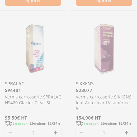
Ajouter
Ajouter
SPRALAC
SIKKENS
SP4401
523077
Vernis carrosserie SPRALAC
Vernis carrosserie SIKKENS
HS420 Glacier Clear 5L
lent Autoclear LV supérior
5L
Prix
95,50€
HT
Prix
154,90€
HT
En stock
- Livraison 12/24h
En stock
- Livraison 12/24h
régulier
régulier
Diminuer la quantité pour SP4401 - Vernis car
Augmenter la quantité pour S
Diminuer la quantité
Aug