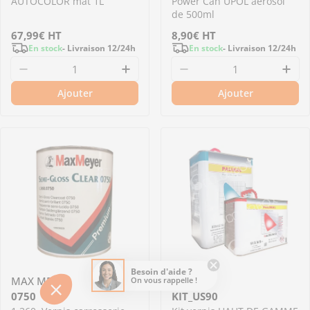
AUTOCOLOR mat 1L
Power Can UPOL aérosol
de 500ml
Prix
67,99€
HT
Prix
8,90€
HT
En stock
- Livraison 12/24h
En stock
- Livraison 12/24h
régulier
régulier
Diminuer la quantité pour P190-1062 - Verni
Augmenter la quantité pour 
Diminuer la quantit
Aug
Ajouter
Ajouter
Besoin d'aide ?
MAX MEYER
PALINAL
On vous rappelle !
0750
KIT_US90