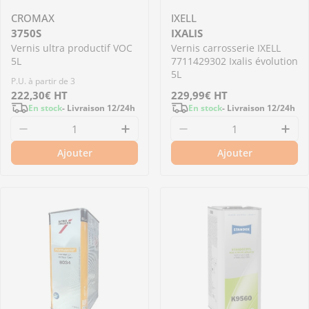
CROMAX
IXELL
3750S
IXALIS
Vernis ultra productif VOC
Vernis carrosserie IXELL
5L
7711429302 Ixalis évolution
5L
P.U. à partir de 3
Prix
222,30€
HT
Prix
229,99€
HT
En stock
- Livraison 12/24h
En stock
- Livraison 12/24h
régulier
régulier
Diminuer la quantité pour 3750S - Vernis ultr
Augmenter la quantité pour 37
Diminuer la quantité
Aug
Ajouter
Ajouter