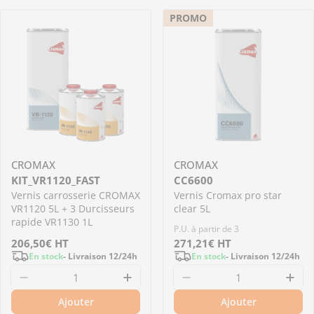
PROMO
CROMAX
CROMAX
KIT_VR1120_FAST
CC6600
Vernis carrosserie CROMAX
Vernis Cromax pro star
VR1120 5L + 3 Durcisseurs
clear 5L
rapide VR1130 1L
P.U. à partir de 3
Prix
206,50€
HT
Prix
271,21€
HT
En stock
- Livraison 12/24h
En stock
- Livraison 12/24h
régulier
régulier
Diminuer la quantité pour KIT_VR1120_FAST - 
Augmenter la quantité pour K
Diminuer la quantité
Aug
Ajouter
Ajouter