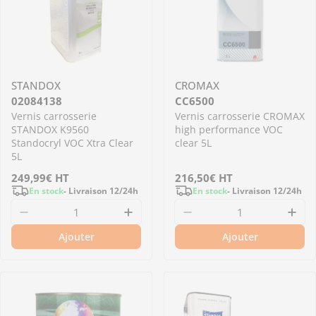
STANDOX
CROMAX
02084138
CC6500
Vernis carrosserie
Vernis carrosserie CROMAX
STANDOX K9560
high performance VOC
Standocryl VOC Xtra Clear
clear 5L
5L
Prix
249,99€
HT
Prix
216,50€
HT
En stock
- Livraison 12/24h
En stock
- Livraison 12/24h
régulier
régulier
Diminuer la quantité pour 02084138 - Vernis 
Augmenter la quantité pour 0
Diminuer la quantit
Aug
Ajouter
Ajouter