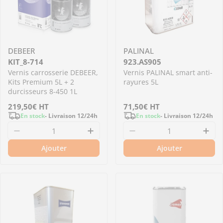
DEBEER
PALINAL
KIT_8-714
923.AS905
Vernis carrosserie DEBEER,
Vernis PALINAL smart anti-
Kits Premium 5L + 2
rayures 5L
durcisseurs 8-450 1L
Prix
219,50€
HT
Prix
71,50€
HT
En stock
- Livraison 12/24h
En stock
- Livraison 12/24h
régulier
régulier
Diminuer la quantité pour KIT_8-714 - Vernis 
Augmenter la quantité pour KI
Diminuer la quantit
Aug
Ajouter
Ajouter