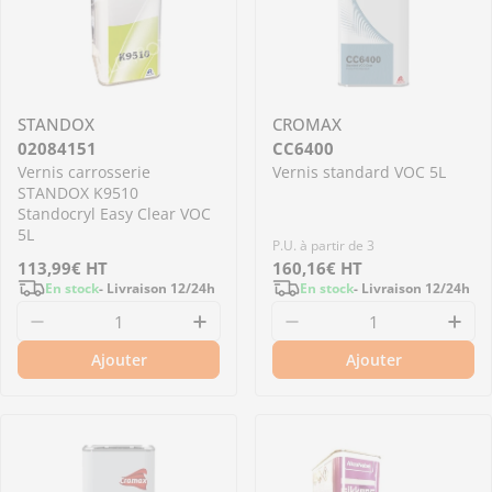
STANDOX
CROMAX
02084151
CC6400
Vernis carrosserie
Vernis standard VOC 5L
STANDOX K9510
Standocryl Easy Clear VOC
5L
P.U. à partir de 3
Prix
113,99€
HT
Prix
160,16€
HT
En stock
- Livraison 12/24h
En stock
- Livraison 12/24h
régulier
régulier
Diminuer la quantité pour 02084151 - Vernis 
Augmenter la quantité pour 0
Diminuer la quantit
Aug
Ajouter
Ajouter