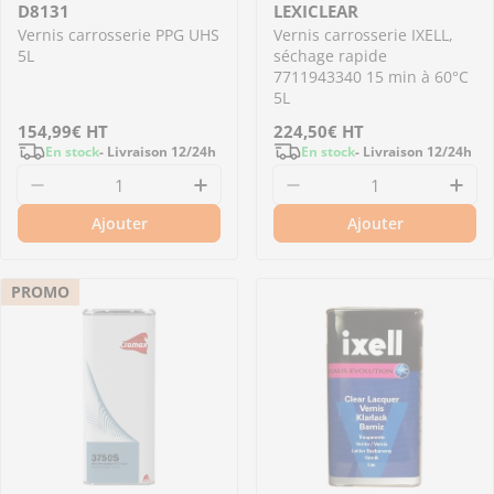
D8131
LEXICLEAR
Vernis carrosserie PPG UHS
Vernis carrosserie IXELL,
5L
séchage rapide
7711943340 15 min à 60°C
5L
Prix
154,99€
HT
Prix
224,50€
HT
En stock
- Livraison 12/24h
En stock
- Livraison 12/24h
régulier
régulier
Diminuer la quantité pour D8131 - Vernis car
Augmenter la quantité pour D
Diminuer la quantité
Aug
Ajouter
Ajouter
PROMO