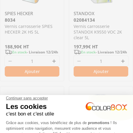
SPIES HECKER
STANDOX
8034
02084134
Vernis carrosserie SPIES
Vernis carrosserie
HECKER 2K HS 5L
STANDOX K9550 VOC 2K
clear 5L
Prix
188,90€
HT
Prix
197,99€
HT
En stock
- Livraison 12/24h
En stock
- Livraison 12/24h
régulier
régulier
Diminuer la quantité pour 8034 - Vernis carro
Augmenter la quantité pour 8
Diminuer la quantit
Aug
Ajouter
Ajouter