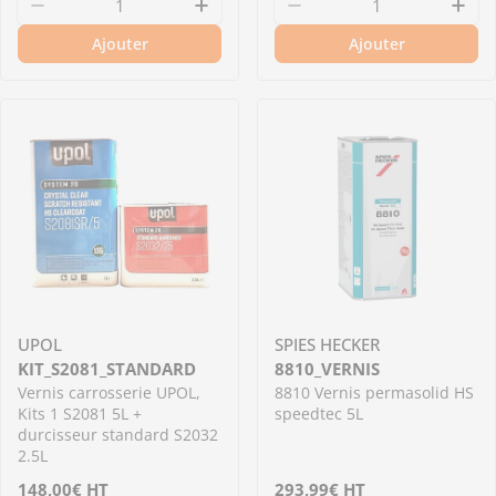
régulier
régulier
Diminuer la quantité pour 8055 - Vernis carro
Augmenter la quantité pour 8
Diminuer la quantit
Aug
Ajouter
Ajouter
UPOL
SPIES HECKER
KIT_S2081_STANDARD
8810_VERNIS
Vernis carrosserie UPOL,
8810 Vernis permasolid HS
Kits 1 S2081 5L +
speedtec 5L
durcisseur standard S2032
2.5L
Prix
148,00€
HT
Prix
293,99€
HT