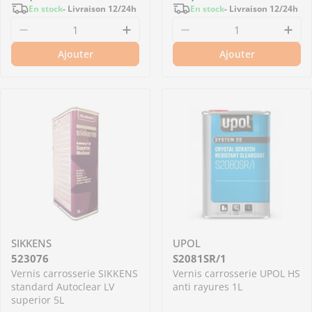
En stock
- Livraison 12/24h
En stock
- Livraison 12/24h
régulier
régulier
Diminuer la quantité pour KIT_S2081_STANDARD 
Augmenter la quantité pour K
Diminuer la quantit
Aug
Ajouter
Ajouter
SIKKENS
UPOL
523076
S2081SR/1
Vernis carrosserie SIKKENS
Vernis carrosserie UPOL HS
standard Autoclear LV
anti rayures 1L
superior 5L