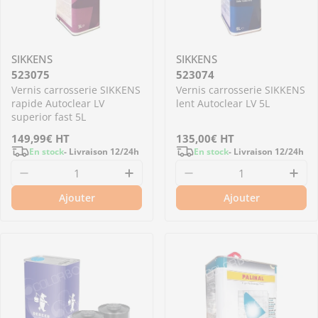
SIKKENS
SIKKENS
523075
523074
Vernis carrosserie SIKKENS
Vernis carrosserie SIKKENS
rapide Autoclear LV
lent Autoclear LV 5L
superior fast 5L
Prix
149,99€
HT
Prix
135,00€
HT
En stock
- Livraison 12/24h
En stock
- Livraison 12/24h
régulier
régulier
Diminuer la quantité pour 523075 - Vernis car
Augmenter la quantité pour 52
Diminuer la quantité
Aug
Ajouter
Ajouter