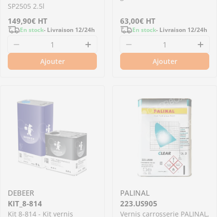
SP2505 2.5l
Prix
149,90€
HT
Prix
63,00€
HT
En stock
- Livraison 12/24h
En stock
- Livraison 12/24h
régulier
régulier
Diminuer la quantité pour KIT_GLACIER - Kit v
Augmenter la quantité pour KI
Diminuer la quantit
Aug
Ajouter
Ajouter
DEBEER
PALINAL
KIT_8-814
223.US905
Kit 8-814 - Kit vernis
Vernis carrosserie PALINAL,