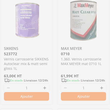
SIKKENS
MAX MEYER
523772
0710
Vernis carrosserie SIKKENS
1.360. Vernis carrosserie
Autoclear mix & matt semi
MAX MEYER mat 0710 1L
gloss 1L
Prix
63,00€
HT
Prix
61,99€
HT
En stock
- Livraison 12/24h
En stock
- Livraison 12/24h
régulier
régulier
Diminuer la quantité pour 523772 - Vernis ca
Augmenter la quantité pour 5
Diminuer la quantit
Aug
Ajouter
Ajouter