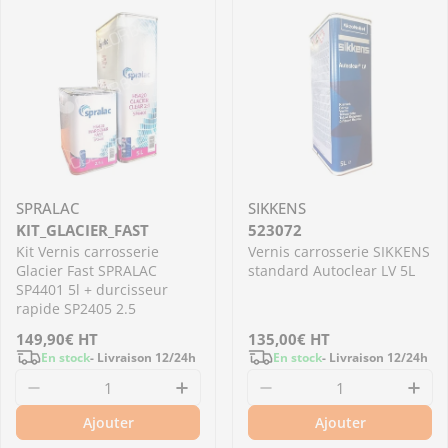
SPRALAC
SIKKENS
KIT_GLACIER_FAST
523072
Kit Vernis carrosserie
Vernis carrosserie SIKKENS
Glacier Fast SPRALAC
standard Autoclear LV 5L
SP4401 5l + durcisseur
rapide SP2405 2.5
Prix
149,90€
HT
Prix
135,00€
HT
En stock
- Livraison 12/24h
En stock
- Livraison 12/24h
régulier
régulier
Diminuer la quantité pour KIT_GLACIER_FAST - 
Augmenter la quantité pour KI
Diminuer la quantit
Aug
Ajouter
Ajouter