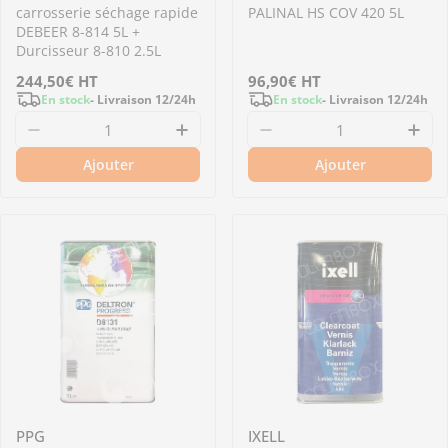
carrosserie séchage rapide
PALINAL HS COV 420 5L
DEBEER 8-814 5L +
Durcisseur 8-810 2.5L
Prix
244,50€
HT
Prix
96,90€
HT
En stock
- Livraison 12/24h
En stock
- Livraison 12/24h
régulier
régulier
Diminuer la quantité pour Kit 8-814 - Kit vern
Augmenter la quantité pour Ki
Diminuer la quantit
Aug
Ajouter
Ajouter
PPG
IXELL