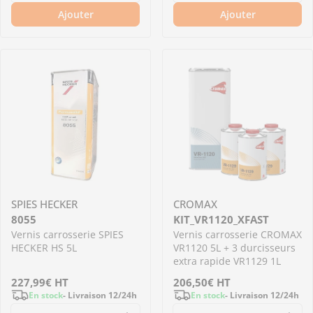
Ajouter
Ajouter
SPIES HECKER
CROMAX
8055
KIT_VR1120_XFAST
Vernis carrosserie SPIES
Vernis carrosserie CROMAX
HECKER HS 5L
VR1120 5L + 3 durcisseurs
extra rapide VR1129 1L
Prix
227,99€
HT
Prix
206,50€
HT
En stock
- Livraison 12/24h
En stock
- Livraison 12/24h