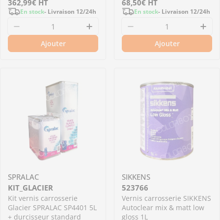
Prix
362,99€
HT
Prix
68,50€
HT
En stock
- Livraison 12/24h
En stock
- Livraison 12/24h
régulier
régulier
Diminuer la quantité pour Vernis carrosserie I
Augmenter la quantité pour Ve
Diminuer la quantit
Aug
Ajouter
Ajouter
SPRALAC
SIKKENS
KIT_GLACIER
523766
Kit vernis carrosserie
Vernis carrosserie SIKKENS
Glacier SPRALAC SP4401 5L
Autoclear mix & matt low
+ durcisseur standard
gloss 1L