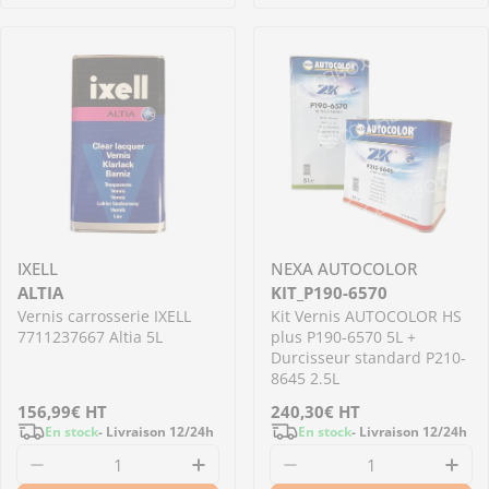
IXELL
NEXA AUTOCOLOR
ALTIA
KIT_P190-6570
Vernis carrosserie IXELL
Kit Vernis AUTOCOLOR HS
7711237667 Altia 5L
plus P190-6570 5L +
Durcisseur standard P210-
8645 2.5L
Prix
156,99€
HT
Prix
240,30€
HT
En stock
- Livraison 12/24h
En stock
- Livraison 12/24h
régulier
régulier
Diminuer la quantité pour ALTIA - Vernis carr
Augmenter la quantité pour AL
Diminuer la quantit
Aug