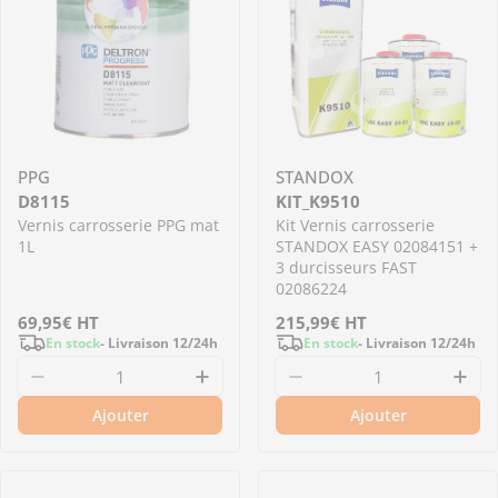
PPG
STANDOX
D8115
KIT_K9510
Vernis carrosserie PPG mat
Kit Vernis carrosserie
1L
STANDOX EASY 02084151 +
3 durcisseurs FAST
02086224
Prix
69,95€
HT
Prix
215,99€
HT
En stock
- Livraison 12/24h
En stock
- Livraison 12/24h
régulier
régulier
Diminuer la quantité pour D8115 - Vernis car
Augmenter la quantité pour D
Diminuer la quantit
Aug
Ajouter
Ajouter