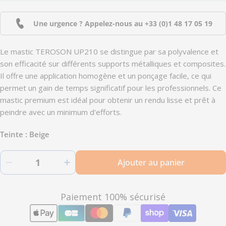
Une urgence ? Appelez-nous au
+33 (0)1 48 17 05 19
Le mastic TEROSON UP210 se distingue par sa polyvalence et
son efficacité sur différents supports métalliques et composites.
Il offre une application homogène et un ponçage facile, ce qui
permet un gain de temps significatif pour les professionnels. Ce
mastic premium est idéal pour obtenir un rendu lisse et prêt à
peindre avec un minimum d'efforts.
Teinte :
Beige
Quantité
Ajouter au panier
Diminuer la quantité pour UP210 - Mastic carro
Augmenter la quantité pour UP210 
Modes
Paiement 100% sécurisé
de
paiement