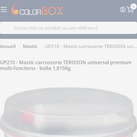
Passer
0
au
Pa
contenu
Recherche
Accueil
Mastic
UP210 - Mastic carrosserie TEROSON universel premium multi-fonctions - boîte 1,815Kg
UP210 - Mastic carrosserie TEROSON universel premium
multi-fonctions - boîte 1,815Kg
Passer
aux
informations
sur
le
produit