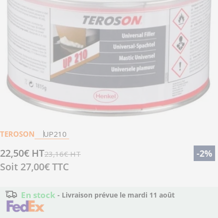
Ouvrir le média 0 en mode modal
TEROSON
UP210
22,50€ HT
Prix
Prix
-2%
23,16€ HT
Soit
27,00€
TTC
de
régulier
vente
En stock
- Livraison prévue le
mardi 11 août