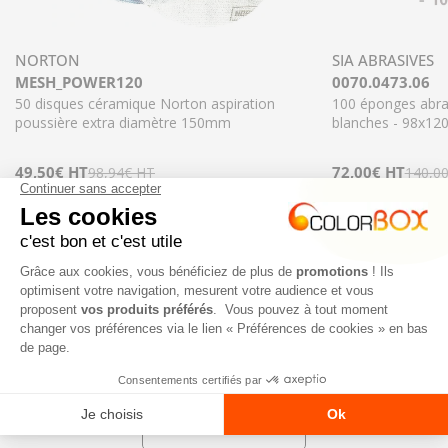
NORTON
SIA ABRASIVES
MESH_POWER120
0070.0473.06
50 disques céramique Norton aspiration
100 éponges abras
poussière extra diamètre 150mm
blanches - 98x1
Prix
49,50€
Prix
HT
Prix
72,00€
Prix
HT
98,94€
HT
140,0
En stock
- Livraison 12/24h
En stock
- Livra
de
régulier
de
régulier
Diminuer l
vente
vente
Choisir l'option
NOS NOUVEAUTÉS
TOUT VOIR