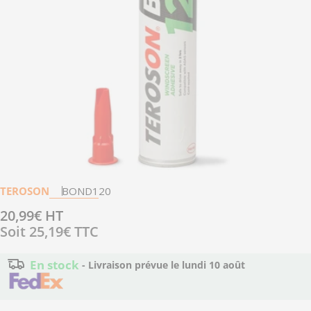
Ouvrir le média 0 en mode modal
TEROSON
BOND120
Prix
20,99€ HT
Soit
25,19€
TTC
régulier
En stock
- Livraison prévue le
lundi 10 août