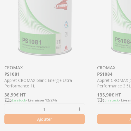
CROMAX
CROMAX
PS1081
PS1084
Apprêt CROMAX blanc Energie Ultra
Apprêt CROMAX gr
Performance 1L
Performance 3.5L
Prix
38,99€
HT
Prix
135,90€
HT
En stock
- Livraison 12/24h
En stock
- Livra
régulier
régulier
Ajouter