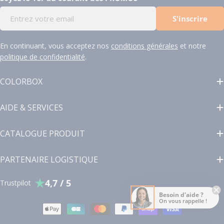
E-
S'inscrire
mail
En continuant, vous acceptez nos
conditions générales
et notre
politique de confidentialité
.
COLORBOX
AIDE & SERVICES
CATALOGUE PRODUIT
PARTENAIRE LOGISTIQUE
4,7 / 5
Trustpilot
Besoin d'aide ?
On vous rappelle !
Modes
de