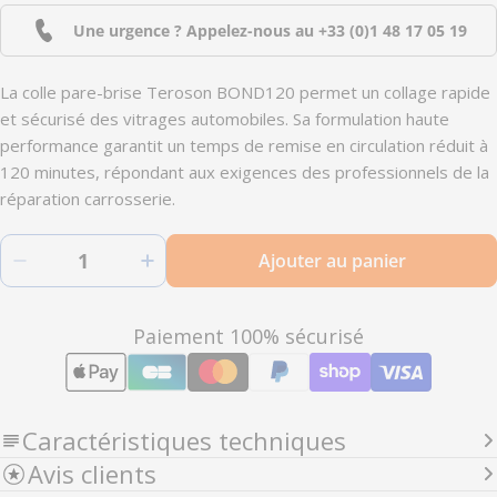
Une urgence ? Appelez-nous au
+33 (0)1 48 17 05 19
La colle pare-brise Teroson BOND120 permet un collage rapide
et sécurisé des vitrages automobiles. Sa formulation haute
performance garantit un temps de remise en circulation réduit à
120 minutes, répondant aux exigences des professionnels de la
réparation carrosserie.
Quantité
Ajouter au panier
Diminuer la quantité pour BOND120 - Colle pare
Augmenter la quantité pour BOND12
Modes
Paiement 100% sécurisé
de
paiement
Caractéristiques techniques
Avis clients