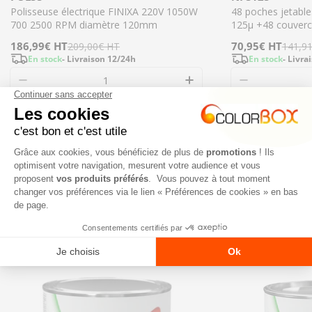
Polisseuse électrique FINIXA 220V 1050W
48 poches jetabl
700 2500 RPM diamètre 120mm
125µ +48 couverc
Prix
186,99€
Prix
HT
Prix
70,95€
Prix
HT
209,00€
HT
141,9
En stock
- Livraison 12/24h
En stock
- Livra
de
régulier
de
régulier
Diminuer la quantité pour POL55 - Polisseus
Augmenter la quant
Diminuer l
vente
vente
Ajouter
NOS NOUVEAUTÉS
TOUT VOIR