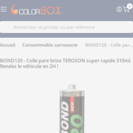
Passer
0
au
Pa
contenu
Recherche
Accueil
Consommable carrosserie
BOND120 - Colle pare brise TEROSON super rapide 310ml. Rendez le véhicule en 2H !
BOND120 - Colle pare brise TEROSON super rapide 310ml.
Rendez le véhicule en 2H !
Passer
aux
informations
sur
le
produit