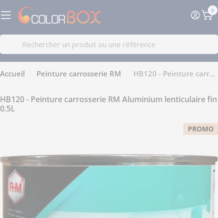
Passer
0
au
Pa
contenu
Recherche
Accueil
Peinture carrosserie RM
HB120 - Peinture carrosserie RM Aluminium lenticulaire fin 0.5L
HB120 - Peinture carrosserie RM Aluminium lenticulaire fin
0.5L
PROMO
Passer
aux
informations
sur
le
produit