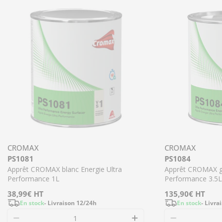
CROMAX
CROMAX
PS1081
PS1084
Apprêt CROMAX blanc Energie Ultra
Apprêt CROMAX gr
Performance 1L
Performance 3.5L
Prix
38,99€
HT
Prix
135,90€
HT
En stock
- Livraison 12/24h
En stock
- Livra
régulier
régulier