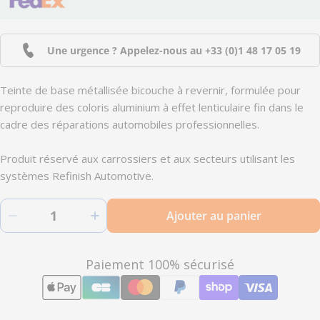
Une urgence ? Appelez-nous au
+33 (0)1 48 17 05 19
Teinte de base métallisée bicouche à revernir, formulée pour
reproduire des coloris aluminium à effet lenticulaire fin dans le
cadre des réparations automobiles professionnelles.
Produit réservé aux carrossiers et aux secteurs utilisant les
systèmes Refinish Automotive.
Quantité
Ajouter au panier
Diminuer la quantité pour HB120 - Peinture car
Augmenter la quantité pour HB120 -
Modes
Paiement 100% sécurisé
de
paiement