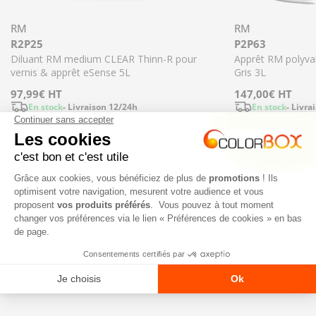
RM
RM
R2P25
P2P63
Diluant RM medium CLEAR Thinn-R pour
Apprêt RM polyva
vernis & apprêt eSense 5L
Gris 3L
Prix
97,99€
HT
Prix
147,00€
HT
En stock
- Livraison 12/24h
En stock
- Livra
régulier
régulier
Diminuer la quantité pour R2P25 - Diluant R
Augmenter la quant
Ajouter
NOS NOUVEAUTÉS
TOUT VOIR