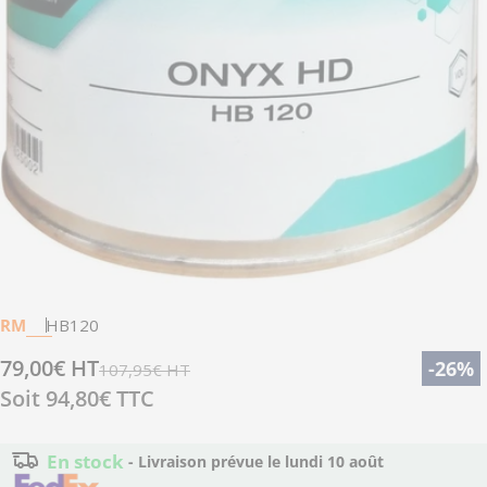
Ouvrir le média 0 en mode modal
RM
HB120
79,00€ HT
Prix
Prix
-26%
107,95€ HT
Soit
94,80€
TTC
de
régulier
vente
En stock
- Livraison prévue le
lundi 10 août