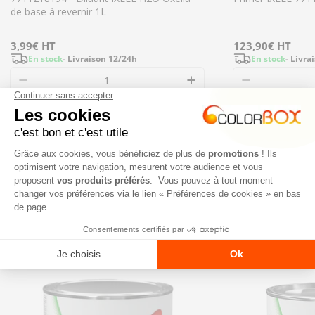
de base à revernir 1L
Prix
3,99€
HT
Prix
123,90€
HT
En stock
- Livraison 12/24h
En stock
- Livra
régulier
régulier
Diminuer la quantité pour 7711218194 - Diluan
Augmenter la quanti
Diminuer l
Ajouter
NOS NOUVEAUTÉS
TOUT VOIR