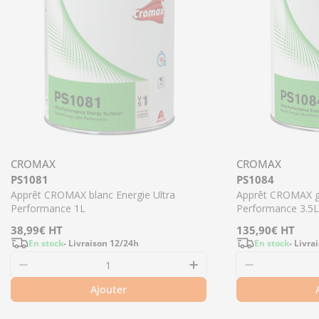
CROMAX
CROMAX
PS1081
PS1084
Apprêt CROMAX blanc Energie Ultra
Apprêt CROMAX gr
Performance 1L
Performance 3.5L
Prix
38,99€
HT
Prix
135,90€
HT
En stock
- Livraison 12/24h
En stock
- Livra
régulier
régulier
Ajouter