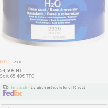
Ouvrir le média 0 en mode modal
IXELL
2930
Prix
54,50€ HT
Soit
65,40€
TTC
régulier
En stock
- Livraison prévue le
lundi 10 août