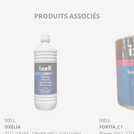
PRODUITS ASSOCIÉS
IXELL
IXELL
OXELIA
FORTIA_C1
7711218194 - Diluant IXELL H2O Oxelia
Primer IXELL 771