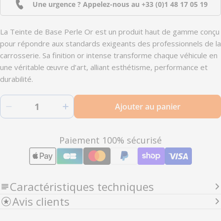
Une urgence ? Appelez-nous au
+33 (0)1 48 17 05 19
La Teinte de Base Perle Or est un produit haut de gamme conçu
pour répondre aux standards exigeants des professionnels de la
carrosserie. Sa finition or intense transforme chaque véhicule en
une véritable œuvre d’art, alliant esthétisme, performance et
durabilité.
Quantité
Ajouter au panier
Diminuer la quantité pour 2930 - Peinture carro
Augmenter la quantité pour 2930 - 
Modes
Paiement 100% sécurisé
de
paiement
Caractéristiques techniques
Avis clients