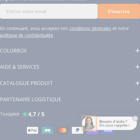
E-
S'inscrire
mail
En continuant, vous acceptez nos
conditions générales
et notre
politique de confidentialité
.
COLORBOX
AIDE & SERVICES
CATALOGUE PRODUIT
PARTENAIRE LOGISTIQUE
4,7 / 5
Trustpilot
Besoin d'aide ?
On vous rappelle !
Modes
de