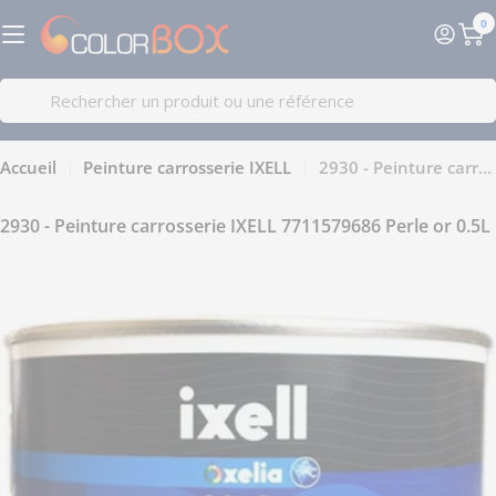
Passer
0
au
Pa
contenu
Recherche
Accueil
Peinture carrosserie IXELL
2930 - Peinture carrosserie IXELL 7711579686 Perle or 0.5L
2930 - Peinture carrosserie IXELL 7711579686 Perle or 0.5L
Passer
aux
informations
sur
le
produit