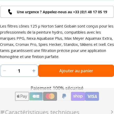
Une urgence ? Appelez-nous au
+33 (0)1 48 17 05 19
Les filtres cônes 125 µ Norton Saint Gobain sont conçus pour les
professionnels de la peinture hydro, compatibles avec les
marques PPG, Nexa Aquabase Plus, Max Meyer Aquamax Extra,
Cromax, Cromax Pro, Spies Hecker, Standox, Sikkens et Ixell. Ces
tamis garantissent une filtration précise pour une application
homogène et une finition parfaite.
Quantité
Ajouter au panier
Diminuer la quantité pour CONE125 - 250 filtres
Augmenter la quantité pour CONE125
Modes
Paiement 100% sécurisé
de
paiement
Caractéristiques techniques