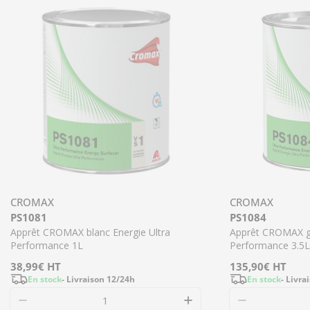
CROMAX
CROMAX
PS1081
PS1084
Apprêt CROMAX blanc Energie Ultra
Apprêt CROMAX gr
Performance 1L
Performance 3.5L
Prix
38,99€
HT
Prix
135,90€
HT
En stock
- Livraison 12/24h
En stock
- Livra
régulier
régulier