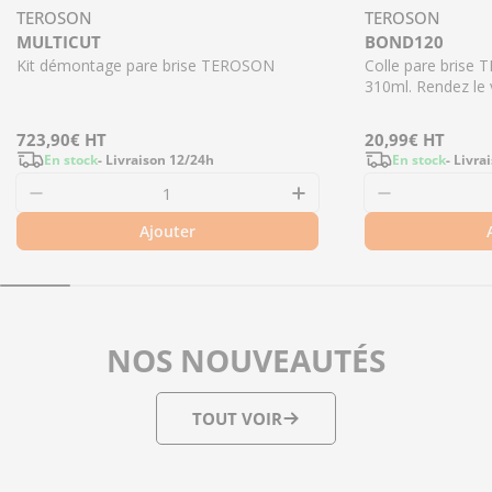
TEROSON
TEROSON
MULTICUT
BOND120
Kit démontage pare brise TEROSON
Colle pare brise
310ml. Rendez le 
Prix
723,90€
HT
Prix
20,99€
HT
En stock
- Livraison 12/24h
En stock
- Livra
régulier
régulier
Diminuer la quantité pour MULTICUT - Kit d
Augmenter la quant
Diminuer l
Ajouter
NOS NOUVEAUTÉS
TOUT VOIR