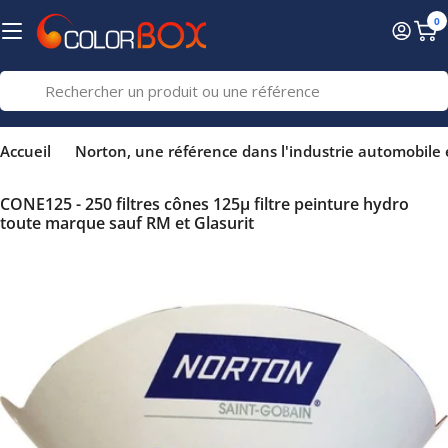
Passer
0
au
Pa
contenu
Recherche
Accueil
Norton, une référence dans l'industrie automobile e
CONE125 - 250 filtres cônes 125µ filtre peinture hydro
toute marque sauf RM et Glasurit
Passer
aux
informations
sur
le
produit