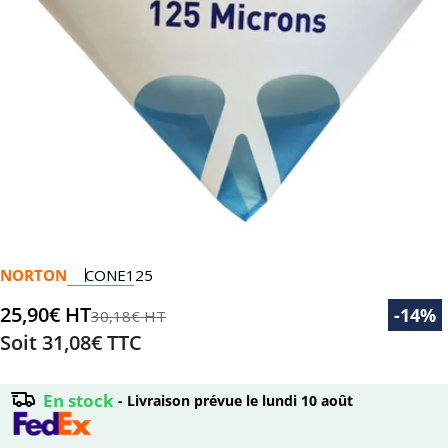
Ouvrir le média 0 en mode modal
NORTON
CONE125
25,90€ HT
Prix
Prix
-14%
30,18€ HT
Soit
31,08€
TTC
de
régulier
vente
En stock
- Livraison prévue le
lundi 10 août